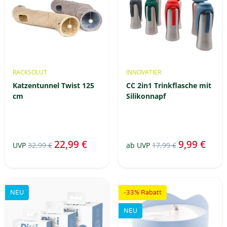
RACKSOLUT
INNOVATIER
Katzentunnel Twist 125
CC 2in1 Trinkflasche mit
cm
Silikonnapf
22,99 €
9,99 €
UVP
32,99 €
ab
UVP
17,99 €
NEU
-33% Rabatt
NEU