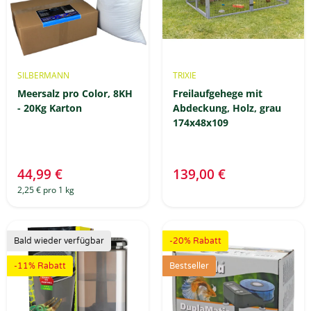
SILBERMANN
TRIXIE
Meersalz pro Color, 8KH
Freilaufgehege mit
- 20Kg Karton
Abdeckung, Holz, grau
174x48x109
44,99 €
139,00 €
2,25 € pro 1 kg
Bald wieder verfügbar
-20% Rabatt
-11% Rabatt
Bestseller