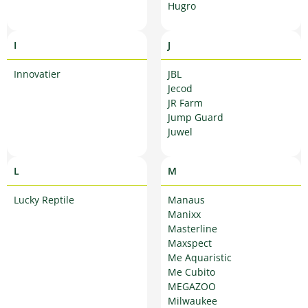
Hugro
I
J
Innovatier
JBL
Jecod
JR Farm
Jump Guard
Juwel
L
M
Lucky Reptile
Manaus
Manixx
Masterline
Maxspect
Me Aquaristic
Me Cubito
MEGAZOO
Milwaukee