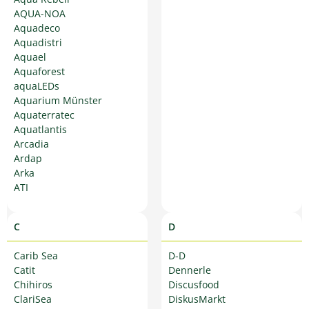
AQUA-NOA
Aquadeco
Aquadistri
Aquael
Aquaforest
aquaLEDs
Aquarium Münster
Aquaterratec
Aquatlantis
Arcadia
Ardap
Arka
ATI
C
D
Carib Sea
D-D
Catit
Dennerle
Chihiros
Discusfood
ClariSea
DiskusMarkt