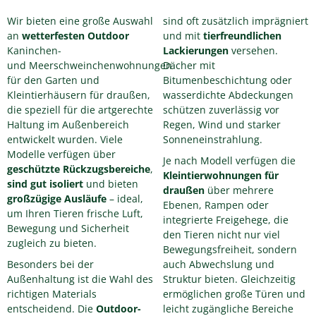
Wir bieten eine große Auswahl
sind oft zusätzlich imprägniert
an
wetterfesten Outdoor
und mit
tierfreundlichen
Kaninchen-
Lackierungen
versehen.
und Meerschweinchenwohnungen
Dächer mit
für den Garten und
Bitumenbeschichtung oder
Kleintierhäusern für draußen,
wasserdichte Abdeckungen
die speziell für die artgerechte
schützen zuverlässig vor
Haltung im Außenbereich
Regen, Wind und starker
entwickelt wurden. Viele
Sonneneinstrahlung.
Modelle verfügen über
Je nach Modell verfügen die
geschützte Rückzugsbereiche
,
Kleintierwohnungen für
sind gut isoliert
und bieten
draußen
über mehrere
großzügige Ausläufe
– ideal,
Ebenen, Rampen oder
um Ihren Tieren frische Luft,
integrierte Freigehege, die
Bewegung und Sicherheit
den Tieren nicht nur viel
zugleich zu bieten.
Bewegungsfreiheit, sondern
Besonders bei der
auch Abwechslung und
Außenhaltung ist die Wahl des
Struktur bieten. Gleichzeitig
richtigen Materials
ermöglichen große Türen und
entscheidend. Die
Outdoor-
leicht zugängliche Bereiche