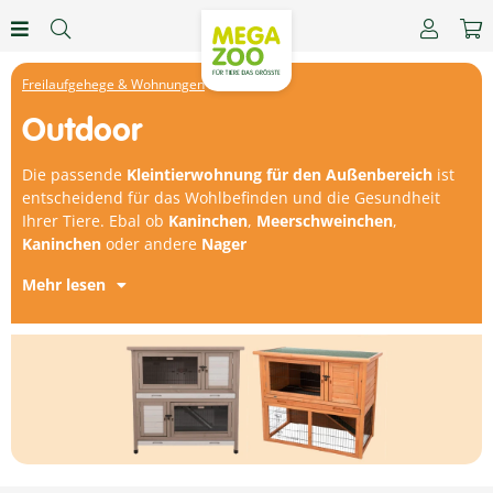
Freilaufgehege & Wohnungen
Outdoor
Die passende
Kleintierwohnung für den Außenbereich
ist
entscheidend für das Wohlbefinden und die Gesundheit
Ihrer Tiere. Ebal ob
Kaninchen
,
Meerschweinchen
,
Kaninchen
oder andere
Nager
Mehr lesen