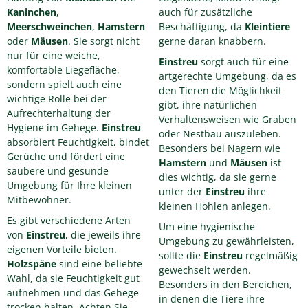
Kaninchen
,
auch für zusätzliche
Meerschweinchen
,
Hamstern
Beschäftigung, da
Kleintiere
oder
Mäusen
. Sie sorgt nicht
gerne daran knabbern.
nur für eine weiche,
Einstreu
sorgt auch für eine
komfortable Liegefläche,
artgerechte Umgebung, da es
sondern spielt auch eine
den Tieren die Möglichkeit
wichtige Rolle bei der
gibt, ihre natürlichen
Aufrechterhaltung der
Verhaltensweisen wie Graben
Hygiene im Gehege.
Einstreu
oder Nestbau auszuleben.
absorbiert Feuchtigkeit, bindet
Besonders bei Nagern wie
Gerüche und fördert eine
Hamstern
und
Mäusen
ist
saubere und gesunde
dies wichtig, da sie gerne
Umgebung für Ihre kleinen
unter der
Einstreu
ihre
Mitbewohner.
kleinen Höhlen anlegen.
Es gibt verschiedene Arten
Um eine hygienische
von
Einstreu
, die jeweils ihre
Umgebung zu gewährleisten,
eigenen Vorteile bieten.
sollte die
Einstreu
regelmäßig
Holzspäne
sind eine beliebte
gewechselt werden.
Wahl, da sie Feuchtigkeit gut
Besonders in den Bereichen,
aufnehmen und das Gehege
in denen die Tiere ihre
trocken halten. Achten Sie