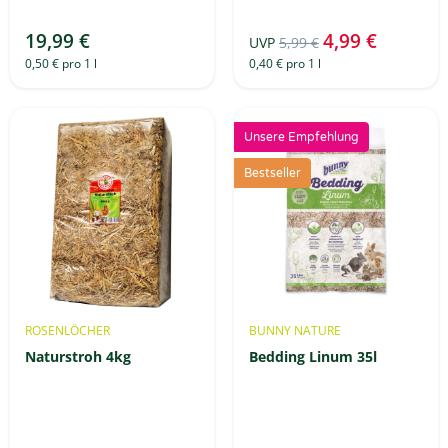
19,99 €
4,99 €
UVP
5,99 €
0,50 € pro 1 l
0,40 € pro 1 l
Unsere Empfehlung
Bestseller
ROSENLÖCHER
BUNNY NATURE
Naturstroh 4kg
Bedding Linum 35l