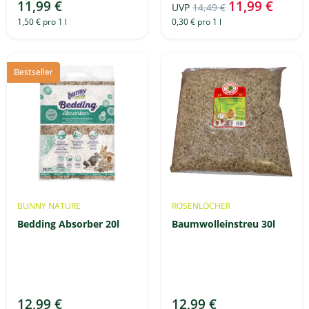
11,99 €
11,99 €
UVP
14,49 €
1,50 € pro 1 l
0,30 € pro 1 l
Bestseller
BUNNY NATURE
ROSENLÖCHER
Bedding Absorber 20l
Baumwolleinstreu 30l
12,99 €
12,99 €