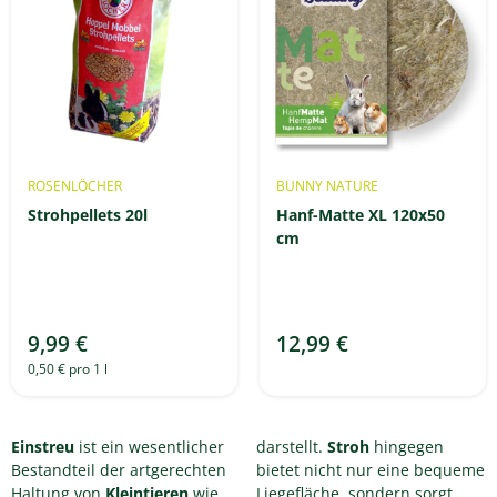
ROSENLÖCHER
BUNNY NATURE
Strohpellets 20l
Hanf-Matte XL 120x50
cm
9,99 €
12,99 €
0,50 € pro 1 l
Einstreu
ist ein wesentlicher
darstellt.
Stroh
hingegen
Bestandteil der artgerechten
bietet nicht nur eine bequeme
Haltung von
Kleintieren
wie
Liegefläche, sondern sorgt