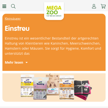
Kleinsäuger
Einstreu
Einstreu ist ein wesentlicher Bestandteil der artgerechten
Haltung von Kleintieren wie Kaninchen, Meerschweinchen,
Hamstern oder Mäusen. Sie sorgt für Hygiene, Komfort und
unterstützt das
Mehr lesen