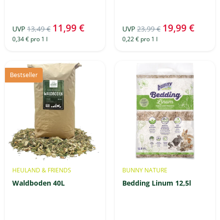
11,99 €
19,99 €
UVP
13,49 €
UVP
23,99 €
0,34 € pro 1 l
0,22 € pro 1 l
Bestseller
HEULAND & FRIENDS
BUNNY NATURE
Waldboden 40L
Bedding Linum 12,5l