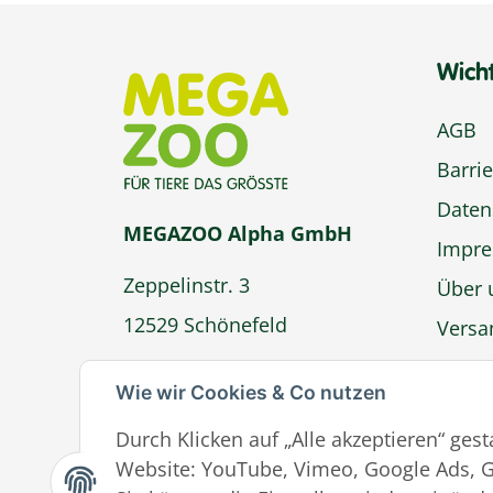
allerdings nur manuell nutzbar, da
für die APP-Steuerung eine
Verbindung mit Handy nur über
Wich
Wlan mit 2,5gHz einzurichten ist.
Dazu müsste ich in meinem
Hausnetzwerk die 5gHz
AGB
abschalten, was keinen Sinn
macht. Nicht zeitgemäß!
Barrie
Hervorragend ist die
Daten
Kommunikation mit und
Hilfestellung durch MEGAZOO, wa
MEGAZOO Alpha GmbH
Impr
aber zu keiner besseren
Produktbewertung führen kann.
Zeppelinstr. 3
Über 
12529 Schönefeld
Versa
Zahlu
info@megazoo-shop.de
Wie wir Cookies & Co nutzen
Wider
Durch Klicken auf „Alle akzeptieren“ ges
Ver
Website: YouTube, Vimeo, Google Ads, G