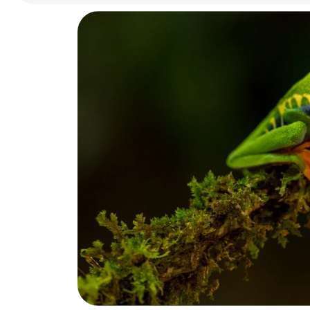
Leistungskennlinien, so ist zwar
mit weniger Durchfluss zu
rechnen, jedoch ist der reale
Unterschied erheblich. Nach
Anfrage bei Aqua Medic
begründen sie dies, dass eine
individuelle Installation zu
erheblichen Leistungseinbußen
führen kann. Warum bei dieser
Pumpe, wenn mit der alten die
versprochene Leistung erfüllt
wird? Empfehle daher bei dieser
Pumpe die Leistungsdaten sehr
vorsichtig einzuschätzen. Da mir
keine adäquate Alternative
bekannt ist, muss ich nun leider
zunächst die Pumpe weiter nutze
und hoffe, dass die Filterleistung
auf Dauer ausreichen wird. Ich
betreibe im EG ein
Panoramabecken mit Filterbecke
im Keller. Die Pumphöhe beträgt
ca 2,65m. Die Pumpsteuerung ist
ein sinnvolles Gimmick. Bei mir