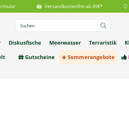
ormular
Versandkostenfrei ab 49€*
r
Diskusfische
Meerwasser
Terraristik
K
lt
Gutscheine
☀️ Sommerangebote