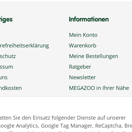
tiges
Informationen
Mein Konto
refreiheitserklärung
Warenkorb
schutz
Meine Bestellungen
s
essum
Ratgeber
uns
Newsletter
ndkosten
MEGAZOO in Ihrer Nähe
ngsmöglichkeiten
Zu MEGAZOO-nord.de
rufsbelehrung
wechseln
tatten Sie den Einsatz folgender Dienste auf unserer
trag widerrufen
oogle Analytics, Google Tag Manager, ReCaptcha, Br