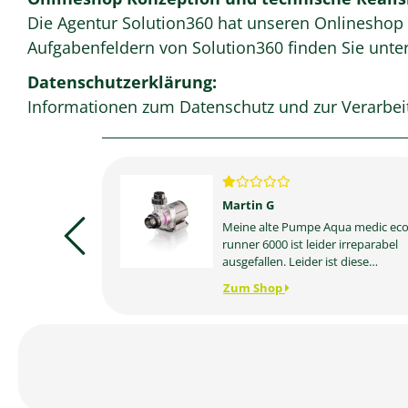
Die Agentur Solution360 hat unseren Onlineshop 
Aufgabenfeldern von Solution360 finden Sie unte
Datenschutzerklärung:
Informationen zum Datenschutz und zur Verarbei
Martin G
en Online
Meine alte Pumpe Aqua medic ec
günstig
runner 6000 ist leider irreparabel
ere
ausgefallen. Leider ist diese
 gut.
Version nicht mehr verfügbar.
Zum Shop
Somit ging ich davon aus, dass mi
der dc 9.3 die erforderliche
Pumpleistung locker erreicht bzw.
weit überschritten wird. Diese
Erwartung wird in der Praxis leider
nicht erfüllt. Vergleicht man (leider
erst im Nachhinein) die