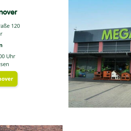
over
raße 120
r
n
:00 Uhr
ssen
nover