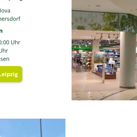
Nova
ersdorf
n
0:00 Uhr
 Uhr
ssen
eipzig