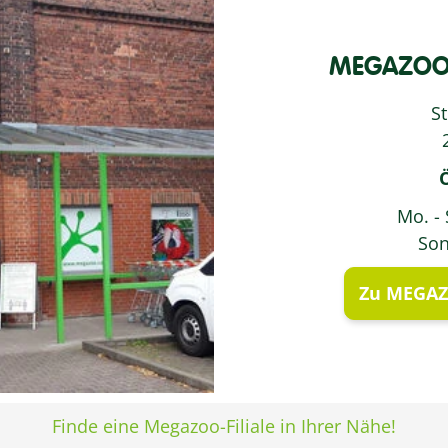
MEGAZOO 
St
Mo. - 
Son
Zu MEGAZ
Finde eine Megazoo-Filiale in Ihrer Nähe!