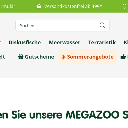
ormular
Versandkostenfrei ab 49€*
r
Diskusfische
Meerwasser
Terraristik
K
lt
Gutscheine
☀️ Sommerangebote
en Sie unsere MEGAZOO S