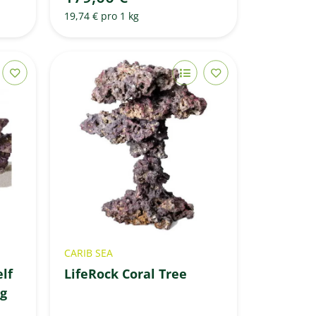
19,74 € pro 1 kg
CARIB SEA
lf
LifeRock Coral Tree
Kg