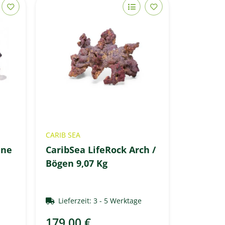
CARIB SEA
ine
CaribSea LifeRock Arch /
Bögen 9,07 Kg
e
Lieferzeit:
3 - 5 Werktage
179,00 €