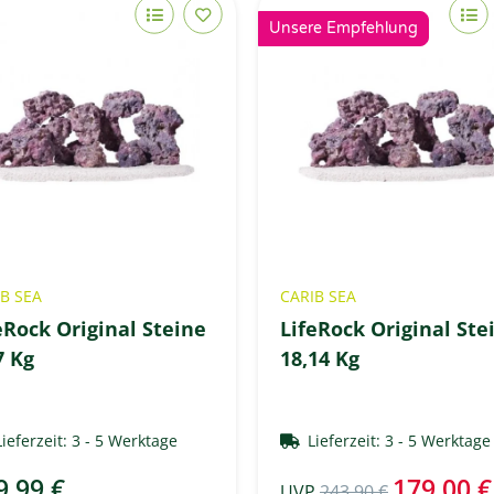
Unsere Empfehlung
B SEA
CARIB SEA
eRock Original Steine
LifeRock Original Ste
7 Kg
18,14 Kg
Lieferzeit:
3 - 5 Werktage
Lieferzeit:
3 - 5 Werktag
9,99 €
179,00 €
UVP
243,90 €