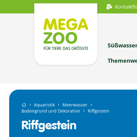
Kontaktf
Süßwasse
Themenwe
Aquaristik
Meerwasser
Bodengrund und Dekoration
Riffgestein
Riffgestein