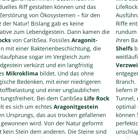
duelles Riff gestalten können und das
LifeRock
Zerstörung von Ökosystemen – für den
Ausführu
atur! Bislang gab es keine
Riffe en
native zum Lebendgestein. Dann kamen die
rundum w
ocks
von CaribSea. Fossiles
Aragonit-
ihren Ba
in mit einer Bakterienbeschichtung, die
Shelfs
b
inlaufphase sogar im Vergleich zum
weitläu
gestein verkürzt und ein langfristig
Verzwe
les
Mikroklima
bildet. Und das ohne
entgegen
gische Bedenken, mit einer niedrigeren
Branch. 
toffbelastung und einer unglaublichen
liefern 
Gestaltungsfreiheit. Bei dem CaribSea
Life Rock
Tunnel, 
lt es sich um echtes
Aragonitgestein
optimal 
len Ursprungs, das aus trocken gefallenen
können S
n gewonnen wird. Von der Natur geformt
perfektioni
t kein Stein dem anderen. Die Steine sind
unschla