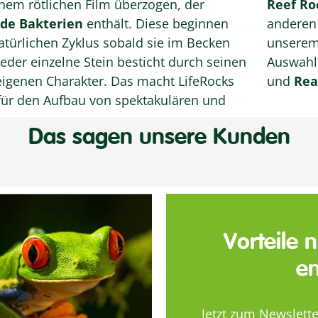
inem rötlichen Film überzogen, der
Reef Ro
de Bakterien
enthält. Diese beginnen
anderen 
atürlichen Zyklus sobald sie im Becken
unserem 
Auswahl 
eigenen Charakter. Das macht LifeRocks
und
Rea
 für den Aufbau von spektakulären und
Das sagen unsere Kunden
Vorteile 
en
Jetzt zum Newslett