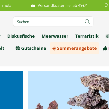
ormular
Versandkostenfrei ab 49€*
r
Diskusfische
Meerwasser
Terraristik
K
lt
Gutscheine
☀️ Sommerangebote