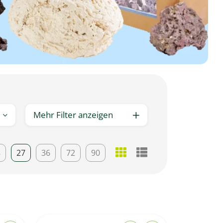
Mehr Filter anzeigen
8
27
36
72
90