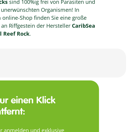
cks
sind 100%ig frei von Parasiten und
unerwünschten Organismen! In
online-Shop finden Sie eine große
an Riffgestein der Hersteller
CaribSea
l Reef Rock
.
nur einen Klick
tfernt:
er anmelden und exklusive