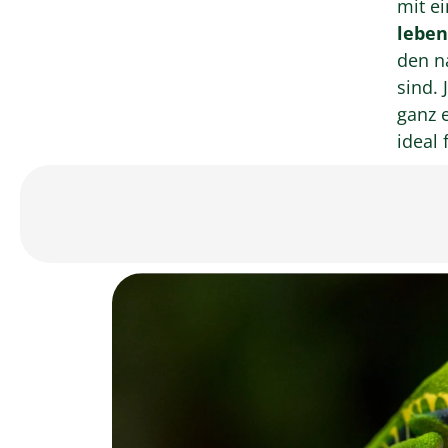
mit e
leben
den n
sind. Jeder einzelne Stein besticht durch seinen
ganz 
ideal