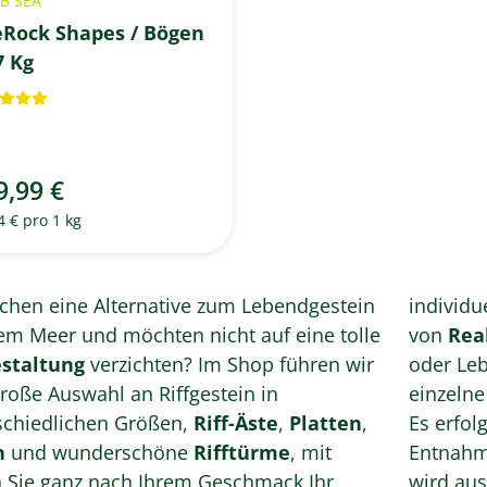
B SEA
eRock Shapes / Bögen
7 Kg
9,99 €
4 € pro 1 kg
uchen eine Alternative zum Lebendgestein
individu
em Meer und möchten nicht auf eine tolle
von
Real
estaltung
verzichten? Im Shop führen wir
oder Leb
große Auswahl an Riffgestein in
einzelne
schiedlichen Größen,
Riff-Äste
,
Platten
,
Es erfol
n
und wunderschöne
Rifftürme
, mit
Entnahme
 Sie ganz nach Ihrem Geschmack Ihr
wird aus