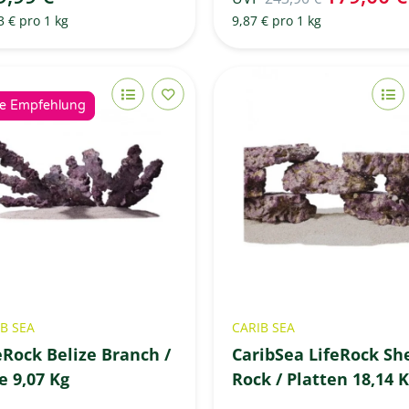
3 € pro 1 kg
9,87 € pro 1 kg
e Empfehlung
B SEA
CARIB SEA
eRock Belize Branch /
CaribSea LifeRock She
e 9,07 Kg
Rock / Platten 18,14 