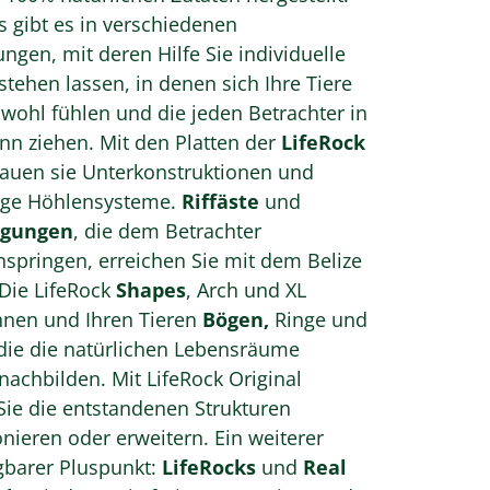
s gibt es in verschiedenen
ngen, mit deren Hilfe Sie individuelle
tstehen lassen, in denen sich Ihre Tiere
ohl fühlen und die jeden Betrachter in
nn ziehen. Mit den Platten der
LifeRock
auen sie Unterkonstruktionen und
fige Höhlensysteme.
Riffäste
und
igungen
, die dem Betrachter
springen, erreichen Sie mit dem Belize
Die LifeRock
Shapes
, Arch und XL
Ihnen und Ihren Tieren
Bögen,
Ringe und
die die natürlichen Lebensräume
nachbilden. Mit LifeRock Original
ie die entstandenen Strukturen
eren oder erweitern. Ein weiterer
gbarer Pluspunkt:
LifeRocks
und
Real