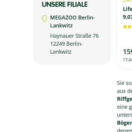
CARI
UNSERE FILIALE
Lif
9,0
MEGAZOO Berlin-
Lankwitz
Haynauer Straße 76
12249 Berlin-
15
Lankwitz
17,6
Sie s
aus d
Riffg
eine 
unter
Böge
denen