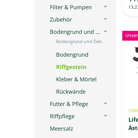
Filter & Pumpen
13,2
Zubehör
Bodengrund und Dekoration
Unser
Bodengrund und Dekoration anzeigen
Bodengrund
Riffgestein
Kleber & Mörtel
Rückwände
Futter & Pflege
CARI
Riffpflege
Lif
Äst
Meersalz