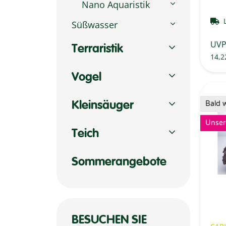
Nano Aquaristik
Süßwasser
UV
Terraristik
14,2
Vogel
Bald 
Kleinsäuger
Unser
Teich
Sommerangebote
BESUCHEN SIE