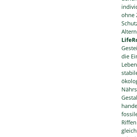
indivi
ohne 
Schutz der N
Alter
LifeR
Geste
die E
Lebend
stabi
ökolo
Nährs
hande
fossi
Riffe
gleich