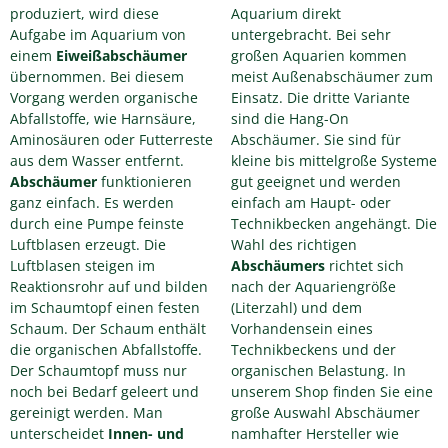
produziert, wird diese
Aquarium direkt
Aufgabe im Aquarium von
untergebracht. Bei sehr
einem
Eiweißabschäumer
großen Aquarien kommen
übernommen. Bei diesem
meist Außenabschäumer zum
Vorgang werden organische
Einsatz. Die dritte Variante
Abfallstoffe, wie Harnsäure,
sind die Hang-On
Aminosäuren oder Futterreste
Abschäumer. Sie sind für
aus dem Wasser entfernt.
kleine bis mittelgroße Systeme
Abschäumer
funktionieren
gut geeignet und werden
ganz einfach. Es werden
einfach am Haupt- oder
durch eine Pumpe feinste
Technikbecken angehängt. Die
Luftblasen erzeugt. Die
Wahl des richtigen
Luftblasen steigen im
Abschäumers
richtet sich
Reaktionsrohr auf und bilden
nach der Aquariengröße
im Schaumtopf einen festen
(Literzahl) und dem
Schaum. Der Schaum enthält
Vorhandensein eines
die organischen Abfallstoffe.
Technikbeckens und der
Der Schaumtopf muss nur
organischen Belastung. In
noch bei Bedarf geleert und
unserem Shop finden Sie eine
gereinigt werden. Man
große Auswahl Abschäumer
unterscheidet
Innen- und
namhafter Hersteller wie