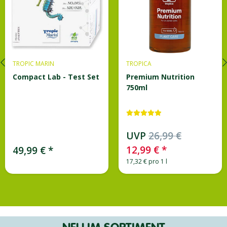
TROPICA
MANIXX
Premium Nutrition
Aqua Lotti, 118ml
750ml
UVP
26,99 €
12,99 €
*
5,99 €
*
17,32 € pro 1 l
50,76 € pro 1 l