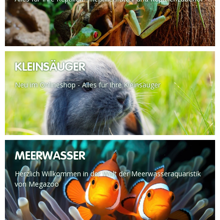
KLEINSÄUGER
Neu im Onlineshop - Alles für Ihre Kleinsäuger
MEERWASSER
Herzlich Willkommen in der Welt der Meerwasseraquaristik
von Megazoo