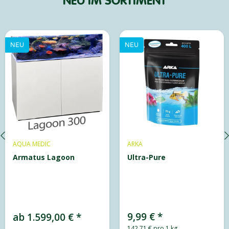
NEU IM SORTIMENT
NEU
NEU
ARKA
JECOD
Ultra-Pure
Doser 5.4
9,99 €
*
115,00 €
*
142,71 € pro 1 kg