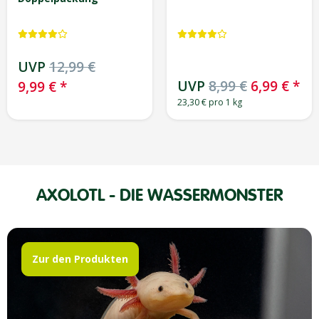
UVP
44,49 €
UVP
8,99 €
6,99 €
*
35,99 €
*
23,30 € pro 1 kg
AXOLOTL - DIE WASSERMONSTER
Zur den Produkten