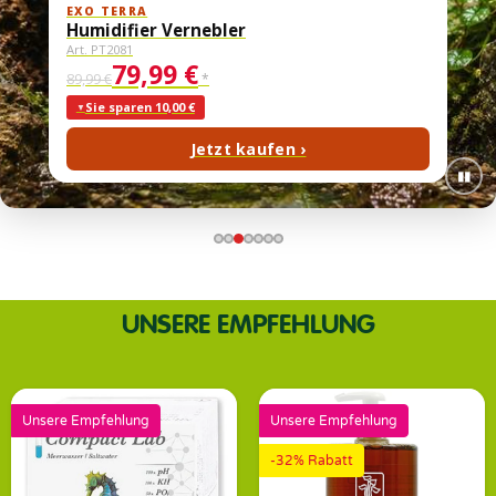
EXO TERRA
Humidifier Vernebler
Art. PT2081
79,99 €
89,99 €
*
Sie sparen 10,00 €
Jetzt kaufen ›
▮▮
UNSERE EMPFEHLUNG
Unsere Empfehlung
Unsere Empfehlung
-32% Rabatt
Bestseller