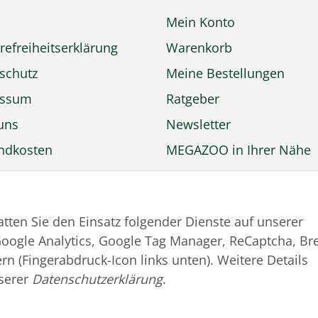
Mein Konto
refreiheitserklärung
Warenkorb
schutz
Meine Bestellungen
essum
Ratgeber
uns
Newsletter
ndkosten
MEGAZOO in Ihrer Nähe
ngsmöglichkeiten
Zu MEGAZOO-nord.de
rufsbelehrung
wechseln
tatten Sie den Einsatz folgender Dienste auf unserer
trag widerrufen
oogle Analytics, Google Tag Manager, ReCaptcha, Br
rn (Fingerabdruck-Icon links unten). Weitere Details
serer
Datenschutzerklärung
.
© MEGAZOO Alpha GmbH