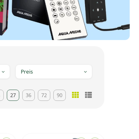
Preis
8
27
36
72
90