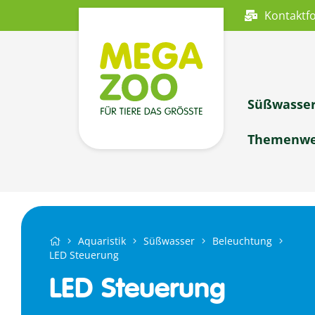
Kontaktf
Süßwasse
Themenwe
Aquaristik
Süßwasser
Beleuchtung
LED Steuerung
LED Steuerung