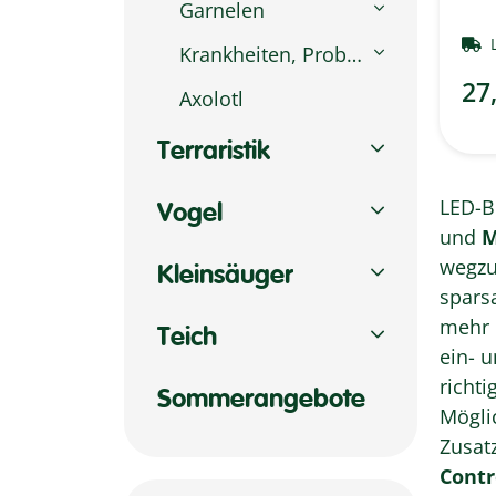
Garnelen
Krankheiten, Probleme & Plagegeister
27
Axolotl
Terraristik
LED-B
Vogel
und
M
wegzu
Kleinsäuger
sparsam 
mehr 
Teich
ein- 
richti
Sommerangebote
Mögli
Zusat
Contr