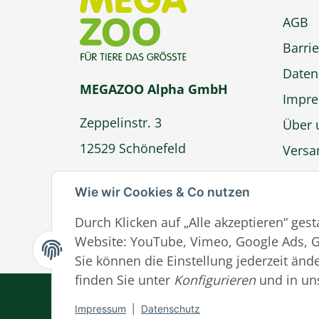
AGB
Barrie
Daten
MEGAZOO Alpha GmbH
Impr
Zeppelinstr. 3
Über 
12529 Schönefeld
Versa
Zahlu
info@megazoo-shop.de
Wie wir Cookies & Co nutzen
Wider
Durch Klicken auf „Alle akzeptieren“ ges
Ver
Website: YouTube, Vimeo, Google Ads, G
Sie können die Einstellung jederzeit ände
finden Sie unter
Konfigurieren
und in un
Impressum
|
Datenschutz