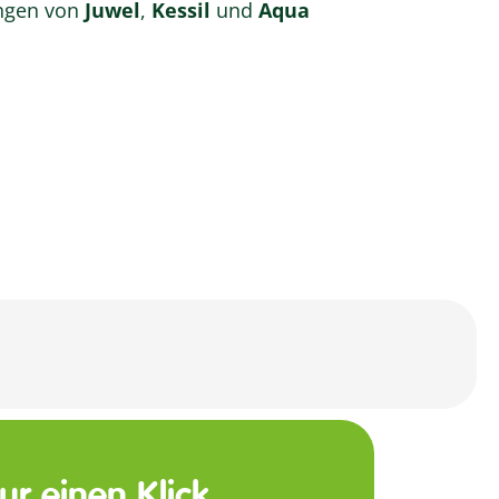
ngen von
Juwel
,
Kessil
und
Aqua
nur einen Klick