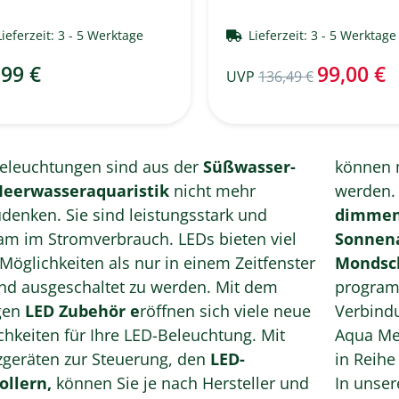
Lieferzeit:
3 - 5 Werktage
Lieferzeit:
3 - 5 Werktag
,99 €
99,00 €
UVP
136,49 €
eleuchtungen sind aus der
Süßwasser-
können 
eerwasseraquaristik
nicht mehr
werden. 
denken. Sie sind leistungsstark und
dimme
im Stromverbrauch. LEDs bieten viel
Sonnena
Möglichkeiten als nur in einem Zeitfenster
Mondsc
und ausgeschaltet zu werden. Mit dem
programmieren. 
gen
LED Zubehör e
röffnen sich viele neue
Verbindu
chkeiten für Ihre LED-Beleuchtung. Mit
Aqua Me
zgeräten zur Steuerung, den
LED-
in Reihe
ollern,
können Sie je nach Hersteller und
In unser