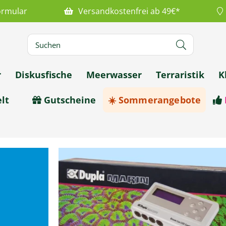
ormular
Versandkostenfrei ab 49€*
r
Diskusfische
Meerwasser
Terraristik
K
lt
Gutscheine
☀️ Sommerangebote