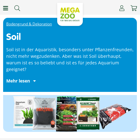
Bodengrund & Dekoration
Soil
Soil ist in der Aquaristik, besonders unter Pflanzenfreunden,
nicht mehr wegzudenken. Aber was ist Soil überhaupt,
warum ist es so beliebt und ist es für jedes Aquarium
geeignet?
Mehr lesen