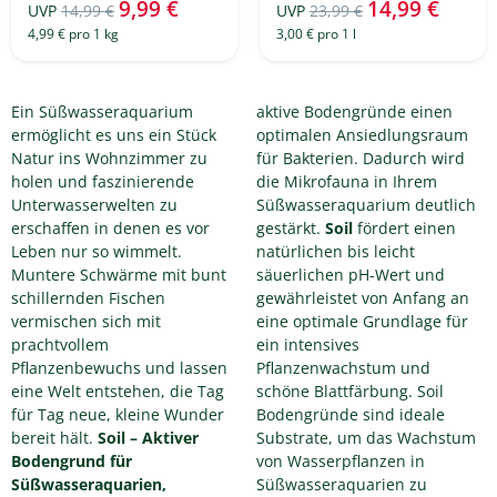
9,99 €
14,99 €
UVP
14,99 €
UVP
23,99 €
4,99 € pro 1 kg
3,00 € pro 1 l
Ein Süßwasseraquarium
aktive Bodengründe einen
ermöglicht es uns ein Stück
optimalen Ansiedlungsraum
Natur ins Wohnzimmer zu
für Bakterien. Dadurch wird
holen und faszinierende
die Mikrofauna in Ihrem
Unterwasserwelten zu
Süßwasseraquarium deutlich
erschaffen in denen es vor
gestärkt.
Soil
fördert einen
Leben nur so wimmelt.
natürlichen bis leicht
Muntere Schwärme mit bunt
säuerlichen pH-Wert und
schillernden Fischen
gewährleistet von Anfang an
vermischen sich mit
eine optimale Grundlage für
prachtvollem
ein intensives
Pflanzenbewuchs und lassen
Pflanzenwachstum und
eine Welt entstehen, die Tag
schöne Blattfärbung. Soil
für Tag neue, kleine Wunder
Bodengründe sind ideale
bereit hält.
Soil – Aktiver
Substrate, um das Wachstum
Bodengrund für
von Wasserpflanzen in
Süßwasseraquarien,
Süßwasseraquarien zu