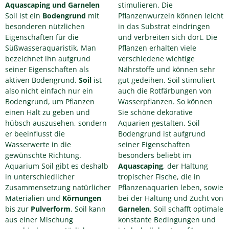
Aquascaping und Garnelen
stimulieren. Die
Soil ist ein
Bodengrund
mit
Pflanzenwurzeln können leicht
besonderen nützlichen
in das Substrat eindringen
Eigenschaften für die
und verbreiten sich dort. Die
Süßwasseraquaristik. Man
Pflanzen erhalten viele
bezeichnet ihn aufgrund
verschiedene wichtige
seiner Eigenschaften als
Nährstoffe und können sehr
aktiven Bodengrund.
Soil
ist
gut gedeihen. Soil stimuliert
also nicht einfach nur ein
auch die Rotfärbungen von
Bodengrund, um Pflanzen
Wasserpflanzen. So können
einen Halt zu geben und
Sie schöne dekorative
hübsch auszusehen, sondern
Aquarien gestalten. Soil
er beeinflusst die
Bodengrund ist aufgrund
Wasserwerte in die
seiner Eigenschaften
gewünschte Richtung.
besonders beliebt im
Aquarium Soil gibt es deshalb
Aquascaping
, der Haltung
in unterschiedlicher
tropischer Fische, die in
Zusammensetzung natürlicher
Pflanzenaquarien leben, sowie
Materialien und
Körnungen
bei der Haltung und Zucht von
bis zur
Pulverform
. Soil kann
Garnelen
. Soil schafft optimale
aus einer Mischung
konstante Bedingungen und