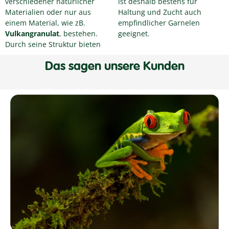
verschiedener natürlicher
ist deshalb bestens für
Materialien oder nur aus
Haltung und Zucht auch
einem Material, wie zB.
empfindlicher Garnelen
Vulkangranulat
, bestehen.
geeignet.
Durch seine Struktur bieten
Das sagen unsere Kunden