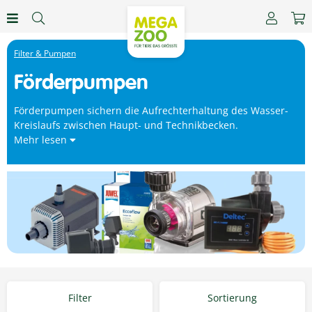
Filter & Pumpen
Förderpumpen
Förderpumpen sichern die Aufrechterhaltung des Wasser-
Kreislaufs zwischen Haupt- und Technikbecken.
Mehr lesen
Filter
Sortierung