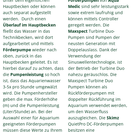
unter dem eigentlichen
Förderpumpen
von
Aqua
Hauptbecken oder können
Medic
sind sehr leistungsstark
auch separat aufgestellt
sowie extrem laufruhig und
werden. Durch einen
können mittels Controller
Überlauf im Hauptbecken
geregelt werden. Die
fließt das Wasser in das
Maxspect
Turbine Duo-
Technikbecken, wird dort
Pumpen sind Pumpen der
aufgearbeitet und mittels
neusten Generation mit
Förderpumpe
wieder nach
Doppelauslass. Dank der
oben, zurück in das
Verwendung der
Hauptbecken geleitet. Es ist
Sinuswellentechnologie, ist
hierbei darauf zu achten, dass
der Betrieb der Turbine Duo
die
Pumpenleistung
so hoch
nahezu geräuschlos. Die
ist, dass das Aquarienwasser
Maxspect Turbine Duo
3-5x pro Stunde umgewälzt
Pumpen können als
wird. Die Pumpenhersteller
Rückförderpumpen mit
geben die max. Förderhöhe
doppelter Rückführung im
(m) und die Pumpenleistung
Aquarium verwendet werden,
(Liter/Stunde) an. Bei der
um den Wasserfluss
Auswahl einer für Aquarium
auszugleichen. Die
Skimz
geeigneten Förderpumpen
QuietPro DC-Förderpumpen
müssen diese Werte zu Ihrem
besitzen eine