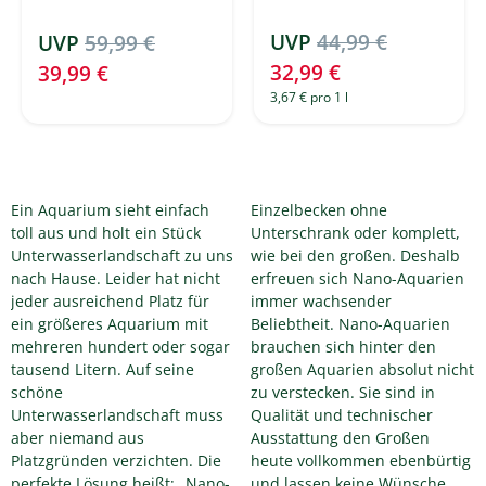
UVP
44,99 €
UVP
59,99 €
32,99 €
39,99 €
3,67 € pro 1 l
Ein Aquarium sieht einfach
Einzelbecken ohne
toll aus und holt ein Stück
Unterschrank oder komplett,
Unterwasserlandschaft zu uns
wie bei den großen. Deshalb
nach Hause. Leider hat nicht
erfreuen sich Nano-Aquarien
jeder ausreichend Platz für
immer wachsender
ein größeres Aquarium mit
Beliebtheit. Nano-Aquarien
mehreren hundert oder sogar
brauchen sich hinter den
tausend Litern. Auf seine
großen Aquarien absolut nicht
schöne
zu verstecken. Sie sind in
Unterwasserlandschaft muss
Qualität und technischer
aber niemand aus
Ausstattung den Großen
Platzgründen verzichten. Die
heute vollkommen ebenbürtig
perfekte Lösung heißt: „Nano-
und lassen keine Wünsche