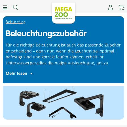
Beleuchtung
Beleuchtungszubehör
Für die richtige Beleuchtung ist auch das passende Zubehör
wachsen und die schönsten Farben zu präsentieren. In
entscheidend – denn nur, wenn die Leuchtmittel optimal
unserem online-Shop erhalten Sie Beleuchtungszubehör
befestigt sind und korrekt laufen können, erhält Ihr
Unterwasserparadies die nötige Ausleuchtung, um zu
Mehr lesen