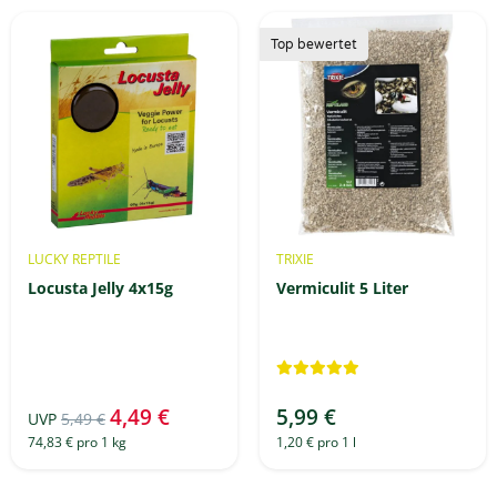
Top bewertet
LUCKY REPTILE
TRIXIE
Locusta Jelly 4x15g
Vermiculit 5 Liter
4,49 €
5,99 €
UVP
5,49 €
74,83 € pro 1 kg
1,20 € pro 1 l