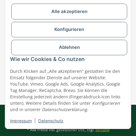
Alle akzeptieren
Versandpartner & Zahlungsmöglichkeiten
Konfigurieren
Ablehnen
Wie wir Cookies & Co nutzen
Durch Klicken auf „Alle akzeptieren“ gestatten Sie den
Einsatz folgender Dienste auf unserer Website:
YouTube, Vimeo, Google Ads, Google Analytics, Google
Tag Manager, ReCaptcha, Brevo. Sie können die
Einstellung jederzeit ändern (Fingerabdruck-Icon links
unten). Weitere Details finden Sie unter
Konfigurieren
und in unserer
Datenschutzerklärung
.
Impressum
|
AGB
|
Datenschutz
© MEGAZOO Alpha GmbH
Impressum
|
Datenschutz
* Alle Preise inkl. gesetzlicher USt., zzgl.
Versand