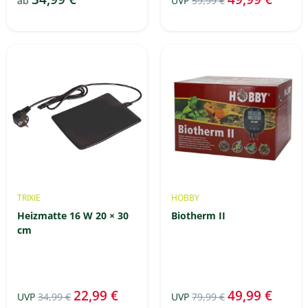
ab
UVP
59,99 €
TRIXIE
HOBBY
Heizmatte 16 W 20 × 30
Biotherm II
cm
22,99 €
49,99 €
UVP
34,99 €
UVP
79,99 €