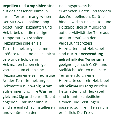
Reptilien
und
Amphibien
sind
Heilungsprozess bei
auf das passende Klima in
erkrankten Tieren und fördern
ihrem Terrarium angewiesen.
das Wohlbefinden. Darüber
Der MEGAZOO online-Shop
hinaus wirken Heizmatten und
bietet Ihnen Heizmatten und
Heizkabel sich stimulierend
Heizkabel, um die richtige
auf die Aktivität der Tiere aus
Temperatur zu schaffen.
und unterstützen den
Heizmatten spielen als
Verdauungsprozess.
Terrarienheizung eine immer
Heizmatten und Heizkabel
größere Rolle und das ist nicht
sind nur zur
Verwendung
verwunderlich, denn
außerhalb des Terrariums
Heizmatten haben einige
geeignet. Je nach Größe und
Vorteile. Zum einen sind
Stellfläche können mehrere
Heizmatten eine sehr günstige
Terrarien durch eine
Art der Terrarienheizung, da
Heizmatte oder ein Heizkabel
Heizmatten nur
wenig Strom
mit
Wärme
versorgt werden.
aufnehmen und ihre
Wärme
Heizmatten und Heizkabel
gleichmäßig
und sehr effizient
sind in unterschiedlichen
abgeben. Darüber hinaus
Größen und Leistungen
sind sie einfach zu installieren
passend zu Ihrem Terrarium
und gehören zu den
erhältlich. Die
Trixie