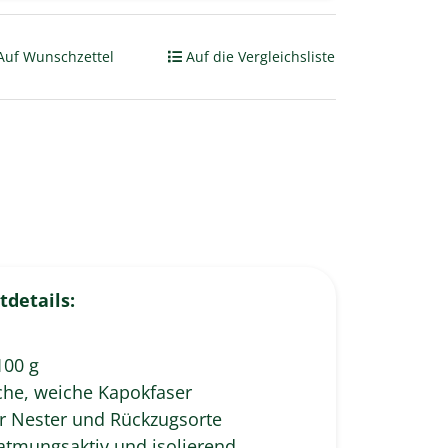
Auf Wunschzettel
Auf die Vergleichsliste
tdetails:
100 g
che, weiche Kapokfaser
ür Nester und Rückzugsorte
 atmungsaktiv und isolierend