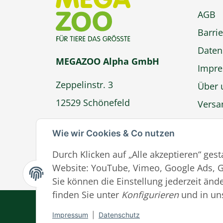
AGB
Barrie
Daten
MEGAZOO Alpha GmbH
Impr
Zeppelinstr. 3
Über 
12529 Schönefeld
Versa
Zahlu
info@megazoo-shop.de
Wie wir Cookies & Co nutzen
Wider
Durch Klicken auf „Alle akzeptieren“ ges
Ver
Website: YouTube, Vimeo, Google Ads, G
Sie können die Einstellung jederzeit ände
finden Sie unter
Konfigurieren
und in un
Impressum
|
Datenschutz