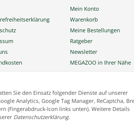
Mein Konto
refreiheitserklärung
Warenkorb
schutz
Meine Bestellungen
essum
Ratgeber
uns
Newsletter
ndkosten
MEGAZOO in Ihrer Nähe
ngsmöglichkeiten
Zu MEGAZOO-nord.de
rufsbelehrung
wechseln
tatten Sie den Einsatz folgender Dienste auf unserer
trag widerrufen
oogle Analytics, Google Tag Manager, ReCaptcha, Br
rn (Fingerabdruck-Icon links unten). Weitere Details
serer
Datenschutzerklärung
.
© MEGAZOO Alpha GmbH
* Alle Preise inkl. gesetzlicher USt., zzgl.