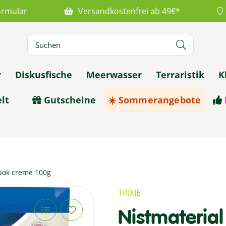
ormular
Versandkostenfrei ab 49€*
r
Diskusfische
Meerwasser
Terraristik
K
lt
Gutscheine
☀️ Sommerangebote
pok creme 100g
TRIXIE
Nistmateria