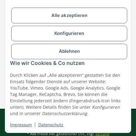
Alle akzeptieren
Versandpartner & Zahlungsmöglichkeiten
Konfigurieren
Ablehnen
Wie wir Cookies & Co nutzen
Durch Klicken auf „Alle akzeptieren“ gestatten Sie den
Einsatz folgender Dienste auf unserer Website:
YouTube, Vimeo, Google Ads, Google Analytics, Google
Tag Manager, ReCaptcha, Brevo. Sie können die
Einstellung jederzeit ändern (Fingerabdruck-Icon links
unten). Weitere Details finden Sie unter
Konfigurieren
und in unserer
Datenschutzerklärung
.
Impressum
|
AGB
|
Datenschutz
© MEGAZOO Alpha GmbH
Impressum
|
Datenschutz
* Alle Preise inkl. gesetzlicher USt., zzgl.
Versand