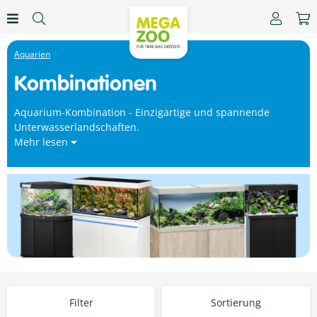
Aquarien
Kombinationen
Aquarium-Kombination - Einzigartige und spannende
Unterwasserlandschaften.
Mehr lesen
Filter
Sortierung