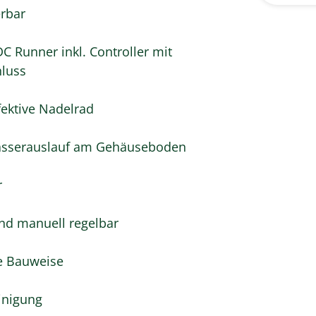
erbar
C Runner inkl. Controller mit
hluss
fektive Nadelrad
Wasserauslauf am Gehäuseboden
r
nd manuell regelbar
te Bauweise
einigung