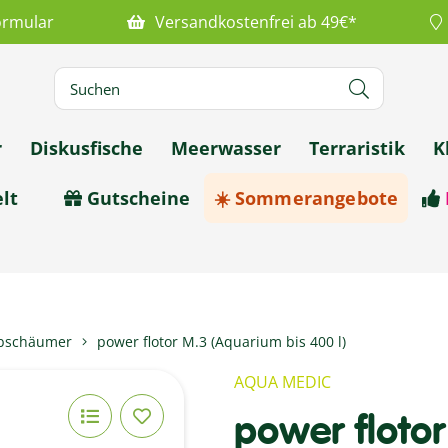
ormular
Versandkostenfrei ab 49€*
r
Diskusfische
Meerwasser
Terraristik
K
lt
Gutscheine
☀️ Sommerangebote
bschäumer
power flotor M.3 (Aquarium bis 400 l)
AQUA MEDIC
power floto