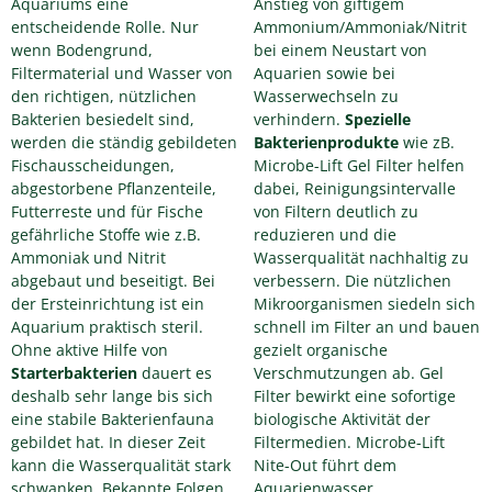
Aquariums eine
Anstieg von giftigem
entscheidende Rolle. Nur
Ammonium/Ammoniak/Nitrit
wenn Bodengrund,
bei einem Neustart von
Filtermaterial und Wasser von
Aquarien sowie bei
den richtigen, nützlichen
Wasserwechseln zu
Bakterien besiedelt sind,
verhindern.
Spezielle
werden die ständig gebildeten
Bakterienprodukte
wie zB.
Fischausscheidungen,
Microbe-Lift Gel Filter helfen
abgestorbene Pflanzenteile,
dabei, Reinigungsintervalle
Futterreste und für Fische
von Filtern deutlich zu
gefährliche Stoffe wie z.B.
reduzieren und die
Ammoniak und Nitrit
Wasserqualität nachhaltig zu
abgebaut und beseitigt. Bei
verbessern. Die nützlichen
der Ersteinrichtung ist ein
Mikroorganismen siedeln sich
Aquarium praktisch steril.
schnell im Filter an und bauen
Ohne aktive Hilfe von
gezielt organische
Starterbakterien
dauert es
Verschmutzungen ab. Gel
deshalb sehr lange bis sich
Filter bewirkt eine sofortige
eine stabile Bakterienfauna
biologische Aktivität der
gebildet hat. In dieser Zeit
Filtermedien. Microbe-Lift
kann die Wasserqualität stark
Nite-Out führt dem
schwanken. Bekannte Folgen
Aquarienwasser