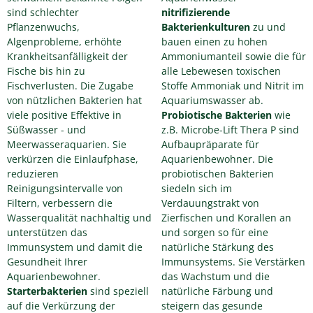
sind schlechter
nitrifizierende
Pflanzenwuchs,
Bakterienkulturen
zu und
Algenprobleme, erhöhte
bauen einen zu hohen
Krankheitsanfälligkeit der
Ammoniumanteil sowie die für
Fische bis hin zu
alle Lebewesen toxischen
Fischverlusten. Die Zugabe
Stoffe Ammoniak und Nitrit im
von nützlichen Bakterien hat
Aquariumswasser ab.
viele positive Effektive in
Probiotische Bakterien
wie
Süßwasser - und
z.B. Microbe-Lift Thera P sind
Meerwasseraquarien. Sie
Aufbaupräparate für
verkürzen die Einlaufphase,
Aquarienbewohner. Die
reduzieren
probiotischen Bakterien
Reinigungsintervalle von
siedeln sich im
Filtern, verbessern die
Verdauungstrakt von
Wasserqualität nachhaltig und
Zierfischen und Korallen an
unterstützen das
und sorgen so für eine
Immunsystem und damit die
natürliche Stärkung des
Gesundheit Ihrer
Immunsystems. Sie Verstärken
Aquarienbewohner.
das Wachstum und die
Starterbakterien
sind speziell
natürliche Färbung und
auf die Verkürzung der
steigern das gesunde