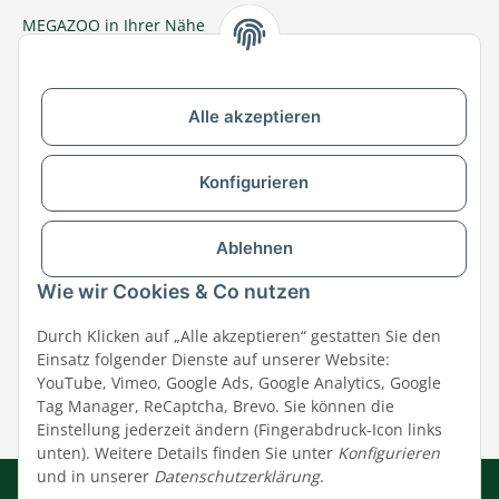
MEGAZOO in Ihrer Nähe
Zu MEGAZOO-nord.de wechseln
Alle akzeptieren
Versandpartner & Zahlungsmöglichkeiten
Konfigurieren
Ablehnen
Wie wir Cookies & Co nutzen
Durch Klicken auf „Alle akzeptieren“ gestatten Sie den
Einsatz folgender Dienste auf unserer Website:
YouTube, Vimeo, Google Ads, Google Analytics, Google
Tag Manager, ReCaptcha, Brevo. Sie können die
Einstellung jederzeit ändern (Fingerabdruck-Icon links
unten). Weitere Details finden Sie unter
Konfigurieren
und in unserer
Datenschutzerklärung
.
Impressum
|
AGB
|
Datenschutz