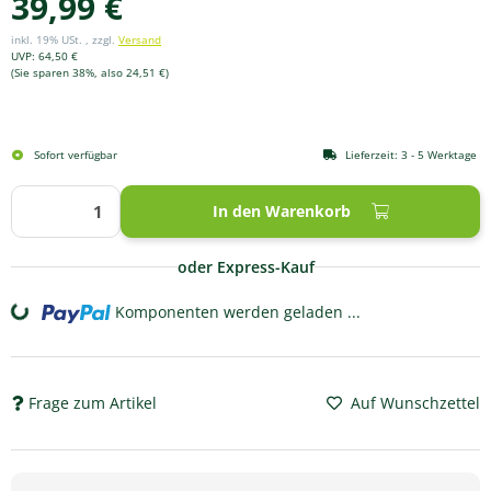
39,99 €
inkl. 19% USt. , zzgl.
Versand
UVP
:
64,50 €
(Sie sparen
38%
, also
24,51 €
)
Sofort verfügbar
Lieferzeit:
3 - 5 Werktage
In den Warenkorb
oder Express-Kauf
Komponenten werden geladen ...
Loading...
Frage zum Artikel
Auf Wunschzettel