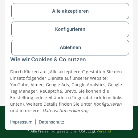
Alle akzeptieren
Versandpartner & Zahlungsmöglichkeiten
Konfigurieren
Ablehnen
Wie wir Cookies & Co nutzen
Durch Klicken auf „Alle akzeptieren“ gestatten Sie den
Einsatz folgender Dienste auf unserer Website:
YouTube, Vimeo, Google Ads, Google Analytics, Google
Tag Manager, ReCaptcha, Brevo. Sie können die
Einstellung jederzeit ändern (Fingerabdruck-Icon links
unten). Weitere Details finden Sie unter
Konfigurieren
und in unserer
Datenschutzerklärung
.
Impressum
|
AGB
|
Datenschutz
© MEGAZOO Alpha GmbH
Impressum
|
Datenschutz
* Alle Preise inkl. gesetzlicher USt., zzgl.
Versand