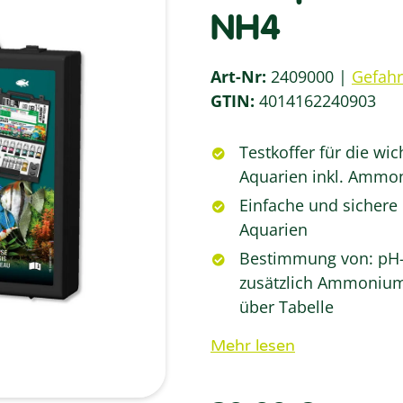
NH4
Art-Nr:
2409000
Gefah
GTIN:
4014162240903
Testkoffer für die wi
Aquarien inkl. Ammo
Einfache und sichere
Aquarien
Bestimmung von: pH-We
zusätzlich Ammoniu
über Tabelle
Mehr lesen