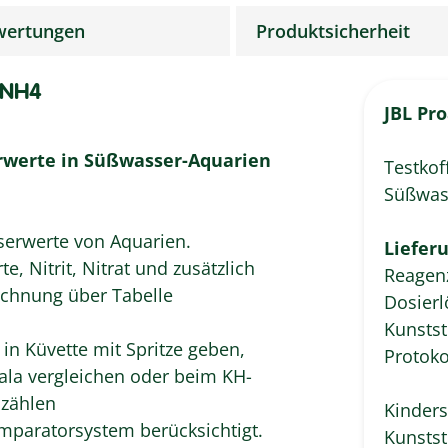
wertungen
Produktsicherheit
 NH4
JBL Pr
erwerte in Süßwasser-Aquarien
Testkof
Süßwas
serwerte von Aquarien.
Liefer
 Nitrit, Nitrat und zusätzlich
Reagenz
hnung über Tabelle
Dosierl
Kunstst
n Küvette mit Spritze geben,
Protoko
ala vergleichen oder beim KH-
 zählen
Kinders
paratorsystem berücksichtigt.
Kunstst