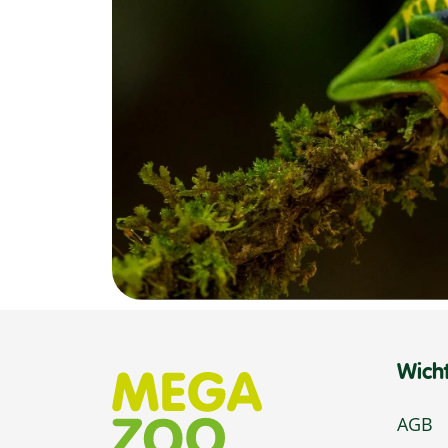
Wich
AGB