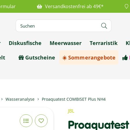
ormular
Versandkostenfrei ab 49€*
r
Diskusfische
Meerwasser
Terraristik
K
lt
Gutscheine
☀️ Sommerangebote
Wasseranalyse
Proaquatest COMBISET Plus NH4
JBL
Proaquatest