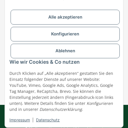
Zu MEGAZOO-nord.de wechseln
Alle akzeptieren
Versandpartner & Zahlungsmöglichkeiten
Konfigurieren
Ablehnen
Wie wir Cookies & Co nutzen
Durch Klicken auf „Alle akzeptieren“ gestatten Sie den
Einsatz folgender Dienste auf unserer Website:
YouTube, Vimeo, Google Ads, Google Analytics, Google
Tag Manager, ReCaptcha, Brevo. Sie können die
Einstellung jederzeit ändern (Fingerabdruck-Icon links
unten). Weitere Details finden Sie unter
Konfigurieren
und in unserer
Datenschutzerklärung
.
Impressum
|
AGB
|
Datenschutz
© MEGAZOO Alpha GmbH
Impressum
|
Datenschutz