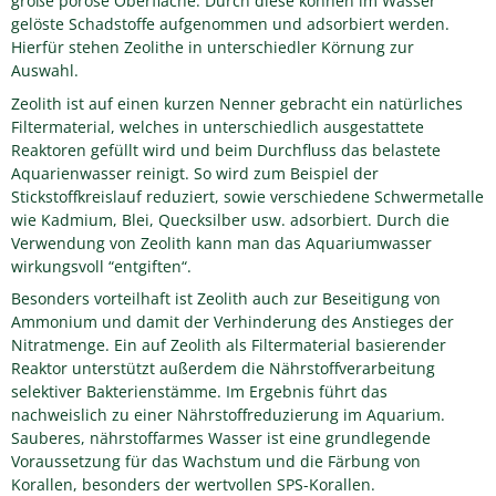
große poröse Oberfläche. Durch diese können im Wasser
gelöste Schadstoffe aufgenommen und adsorbiert werden.
Hierfür stehen Zeolithe in unterschiedler Körnung zur
Auswahl.
Zeolith ist auf einen kurzen Nenner gebracht ein natürliches
Filtermaterial, welches in unterschiedlich ausgestattete
Reaktoren gefüllt wird und beim Durchfluss das belastete
Aquarienwasser reinigt. So wird zum Beispiel der
Stickstoffkreislauf reduziert, sowie verschiedene Schwermetalle
wie Kadmium, Blei, Quecksilber usw. adsorbiert. Durch die
Verwendung von Zeolith kann man das Aquariumwasser
wirkungsvoll “entgiften“.
Besonders vorteilhaft ist Zeolith auch zur Beseitigung von
Ammonium und damit der Verhinderung des Anstieges der
Nitratmenge. Ein auf Zeolith als Filtermaterial basierender
Reaktor unterstützt außerdem die Nährstoffverarbeitung
selektiver Bakterienstämme. Im Ergebnis führt das
nachweislich zu einer Nährstoffreduzierung im Aquarium.
Sauberes, nährstoffarmes Wasser ist eine grundlegende
Voraussetzung für das Wachstum und die Färbung von
Korallen, besonders der wertvollen SPS-Korallen.