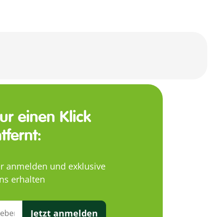
nur einen Klick
tfernt:
er anmelden und exklusive
ns erhalten
Jetzt anmelden