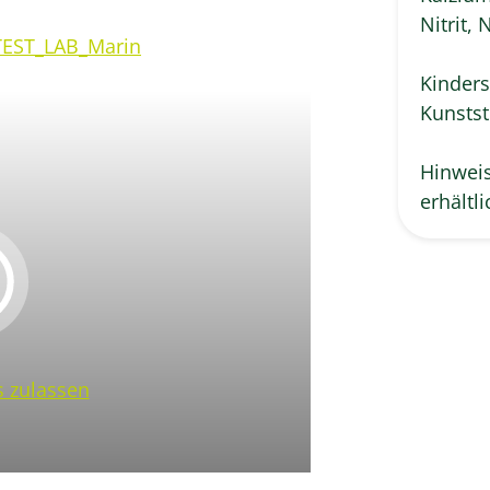
Nitrit, 
EST_LAB_Marin
Kinders
Kunstst
Hinweis
erhältli
 zulassen