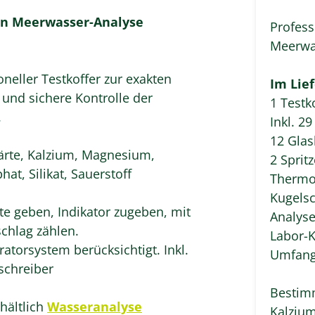
ten Meerwasser-Analyse
Profess
Meerwa
eller Testkoffer zur exakten
Im Lie
 und sichere Kontrolle der
1 Testk
.
Inkl. 2
12 Glas
rte, Kalzium, Magnesium,
2 Spritz
at, Silikat, Sauerstoff
Thermo
Kugelsc
e geben, Indikator zugeben, mit
Analys
chlag zählen.
Labor-
torsystem berücksichtigt. Inkl.
Umfang
schreiber
Bestim
hältlich
Wasseranalyse
Kalziu