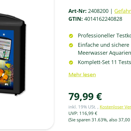
Art-Nr:
2408200
Gefah
GTIN:
4014162240828
Professioneller Testk
Einfache und sichere
Meerwasser Aquarie
Komplett-Set 11 Test
Mehr lesen
79,99 €
inkl. 19% USt. ,
Kostenloser Ve
UVP
:
116,99 €
(Sie sparen
31.63%
, also
37,00