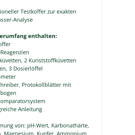
ioneller Testkoffer zur exakten
sser-Analyse
ferumfang enthalten:
offer
9 Reagenzien
küvetten, 2 Kunststoffküvetten
en, 3 Dosierlöffel
meter
hreiber, Protokollblätter mit
ebogen
Komparatorsystem
reiche Anleitung
mung von: pH-Wert, Karbonathärte,
m, Magnesium, Kupfer, Ammonium,