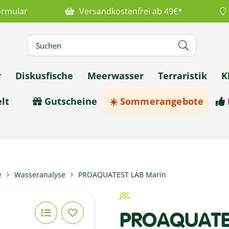
ormular
Versandkostenfrei ab 49€*
r
Diskusfische
Meerwasser
Terraristik
K
lt
Gutscheine
☀️ Sommerangebote
e
Wasseranalyse
PROAQUATEST LAB Marin
JBL
PROAQUATES