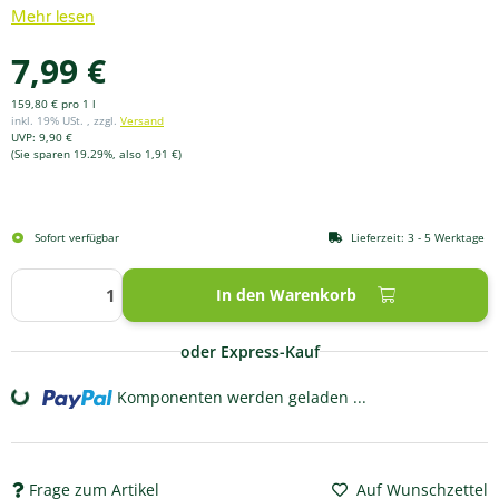
Mehr lesen
7,99 €
159,80 € pro 1 l
inkl. 19% USt. , zzgl.
Versand
UVP
:
9,90 €
(Sie sparen
19.29%
, also
1,91 €
)
Sofort verfügbar
Lieferzeit:
3 - 5 Werktage
In den Warenkorb
oder Express-Kauf
Komponenten werden geladen ...
Loading...
Frage zum Artikel
Auf Wunschzettel