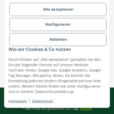
Alle akzeptieren
Versandpartner & Zahlungsmöglichkeiten
Konfigurieren
Ablehnen
Wie wir Cookies & Co nutzen
Durch Klicken auf „Alle akzeptieren“ gestatten Sie den
Einsatz folgender Dienste auf unserer Website:
YouTube, Vimeo, Google Ads, Google Analytics, Google
Tag Manager, ReCaptcha, Brevo. Sie können die
Einstellung jederzeit ändern (Fingerabdruck-Icon links
unten). Weitere Details finden Sie unter
Konfigurieren
und in unserer
Datenschutzerklärung
.
Impressum
|
AGB
|
Datenschutz
© MEGAZOO Alpha GmbH
Impressum
|
Datenschutz
* Alle Preise inkl. gesetzlicher USt., zzgl.
Versand