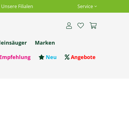
Unsere Filialen
Service
leinsäuger
Marken
Empfehlung
Neu
Angebote
entare