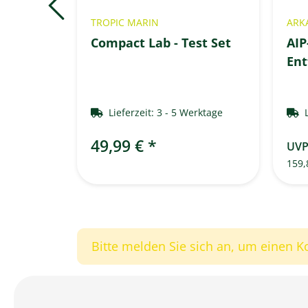
TROPIC MARIN
ARK
tem G3 -
Compact Lab - Test Set
AIP
Ent
Werktage
Lieferzeit:
3 - 5 Werktage
49,99 €
*
UV
159,
Bitte melden Sie sich an, um einen 