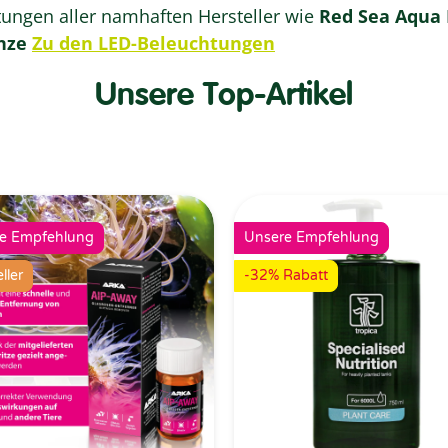
tungen aller namhaften Hersteller wie
Red Sea
Aqua 
nze
Zu den LED-Beleuchtungen
Unsere Top-Artikel
e Empfehlung
Unsere Empfehlung
ller
-32% Rabatt