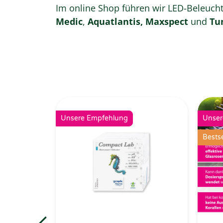
Im online Shop führen wir LED-Beleuch
Medic
,
Aquatlantis,
Maxspect
und
Tu
Unsere Empfehlung
Unser
Bestse