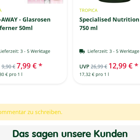
A
TROPICA
-AWAY - Glasrosen
Specialised Nutrition
ferner 50ml
750 ml
Lieferzeit:
3 - 5 Werktage
Lieferzeit:
3 - 5 Werktag
7,99 €
*
12,99 €
*
P
9,90 €
UVP
26,99 €
80 € pro 1 l
17,32 € pro 1 l
Kommentar zu schreiben.
Das sagen unsere Kunden