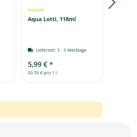
MANIXX
TROPIC M
Aqua Lotti, 118ml
NP-BACT
1000ml
e
Lieferzeit:
3 - 5 Werktage
Lieferz
5,99 €
*
UVP
50,7
50,76 € pro 1 l
34,99 € pro