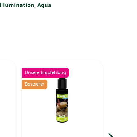
Illumination
,
Aqua
Unsere Empfehlung
Unsere Emp
Bestseller