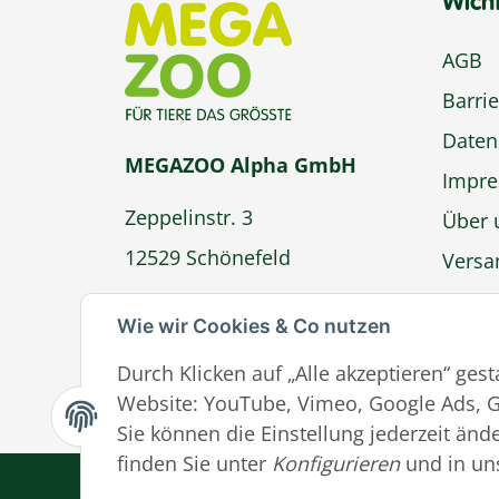
Wich
AGB
Barrie
Daten
MEGAZOO Alpha GmbH
Impr
Zeppelinstr. 3
Über 
12529 Schönefeld
Versa
Zahlu
info@megazoo-shop.de
Wie wir Cookies & Co nutzen
Wider
Durch Klicken auf „Alle akzeptieren“ ges
Ver
Website: YouTube, Vimeo, Google Ads, G
Sie können die Einstellung jederzeit ände
finden Sie unter
Konfigurieren
und in un