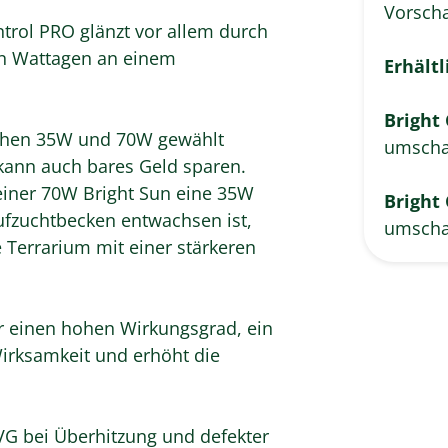
Vorscha
ntrol PRO glänzt vor allem durch
un Wattagen an einem
Erhältl
Bright 
schen 35W und 70W gewählt
umscha
 kann auch bares Geld sparen.
einer 70W Bright Sun eine 35W
Bright 
ufzuchtbecken entwachsen ist,
umscha
 Terrarium mit einer stärkeren
ür einen hohen Wirkungsgrad, ein
Wirksamkeit und erhöht die
VG bei Überhitzung und defekter