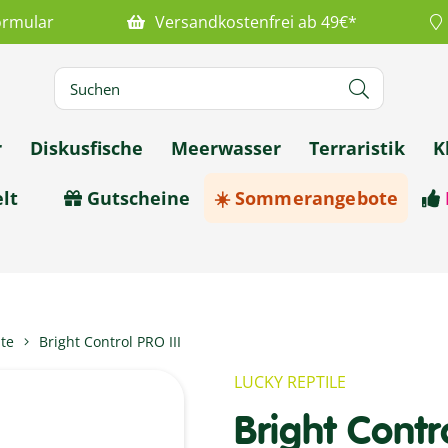
ormular
Versandkostenfrei ab 49€*
r
Diskusfische
Meerwasser
Terraristik
K
lt
Gutscheine
☀️ Sommerangebote
te
Bright Control PRO III
LUCKY REPTILE
Bright Contro