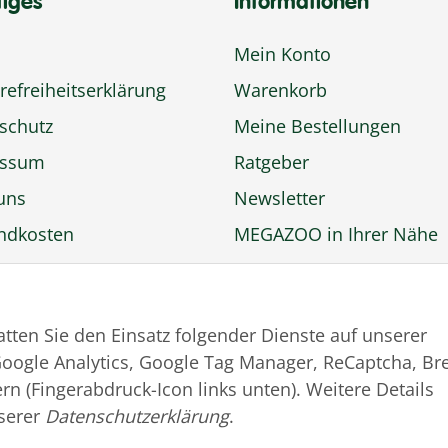
tiges
Informationen
Mein Konto
refreiheitserklärung
Warenkorb
schutz
Meine Bestellungen
essum
Ratgeber
uns
Newsletter
ndkosten
MEGAZOO in Ihrer Nähe
ngsmöglichkeiten
Zu MEGAZOO-nord.de
rufsbelehrung
wechseln
tatten Sie den Einsatz folgender Dienste auf unserer
trag widerrufen
oogle Analytics, Google Tag Manager, ReCaptcha, Br
rn (Fingerabdruck-Icon links unten). Weitere Details
serer
Datenschutzerklärung
.
© MEGAZOO Alpha GmbH