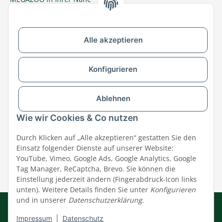
Zu MEGAZOO-nord.de wechseln
Alle akzeptieren
Versandpartner & Zahlungsmöglichkeiten
Konfigurieren
Ablehnen
Wie wir Cookies & Co nutzen
Durch Klicken auf „Alle akzeptieren“ gestatten Sie den
Einsatz folgender Dienste auf unserer Website:
YouTube, Vimeo, Google Ads, Google Analytics, Google
Tag Manager, ReCaptcha, Brevo. Sie können die
Einstellung jederzeit ändern (Fingerabdruck-Icon links
unten). Weitere Details finden Sie unter
Konfigurieren
und in unserer
Datenschutzerklärung
.
Impressum
|
AGB
|
Datenschutz
© MEGAZOO Alpha GmbH
Impressum
|
Datenschutz