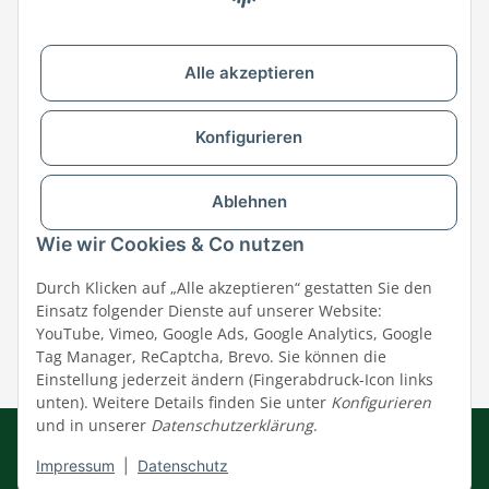
Zu MEGAZOO-nord.de wechseln
Alle akzeptieren
Versandpartner & Zahlungsmöglichkeiten
Konfigurieren
Ablehnen
Wie wir Cookies & Co nutzen
Durch Klicken auf „Alle akzeptieren“ gestatten Sie den
Einsatz folgender Dienste auf unserer Website:
YouTube, Vimeo, Google Ads, Google Analytics, Google
Tag Manager, ReCaptcha, Brevo. Sie können die
Einstellung jederzeit ändern (Fingerabdruck-Icon links
unten). Weitere Details finden Sie unter
Konfigurieren
und in unserer
Datenschutzerklärung
.
Impressum
|
AGB
|
Datenschutz
© MEGAZOO Alpha GmbH
Impressum
|
Datenschutz