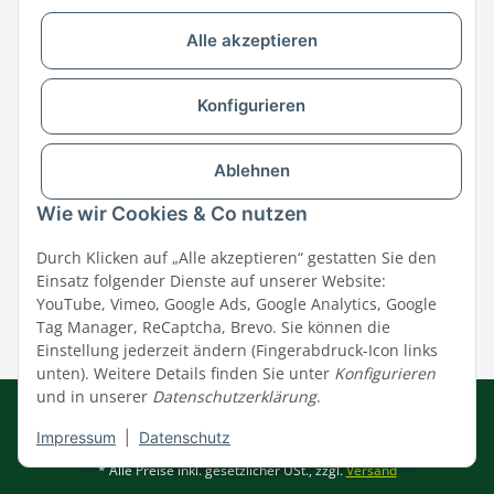
Alle akzeptieren
Versandpartner & Zahlungsmöglichkeiten
Konfigurieren
Ablehnen
Wie wir Cookies & Co nutzen
Durch Klicken auf „Alle akzeptieren“ gestatten Sie den
Einsatz folgender Dienste auf unserer Website:
YouTube, Vimeo, Google Ads, Google Analytics, Google
Tag Manager, ReCaptcha, Brevo. Sie können die
Einstellung jederzeit ändern (Fingerabdruck-Icon links
unten). Weitere Details finden Sie unter
Konfigurieren
und in unserer
Datenschutzerklärung
.
Impressum
|
AGB
|
Datenschutz
© MEGAZOO Alpha GmbH
Impressum
|
Datenschutz
* Alle Preise inkl. gesetzlicher USt., zzgl.
Versand