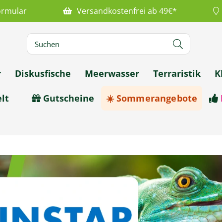
ormular
Versandkostenfrei ab 49€*
r
Diskusfische
Meerwasser
Terraristik
K
lt
Gutscheine
☀️ Sommerangebote