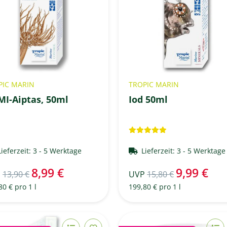
PIC MARIN
TROPIC MARIN
MI-Aiptas, 50ml
Iod 50ml
Lieferzeit:
3 - 5 Werktage
Lieferzeit:
3 - 5 Werktag
8,99 €
9,99 €
P
13,90 €
UVP
15,80 €
80 € pro 1 l
199,80 € pro 1 l