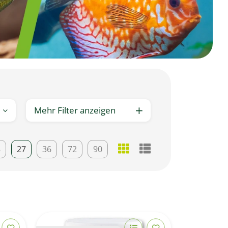
Mehr Filter anzeigen
8
27
36
72
90