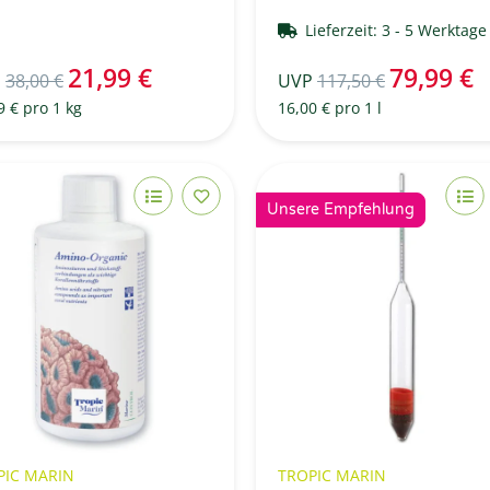
Lieferzeit:
3 - 5 Werktag
21,99 €
79,99 €
P
38,00 €
UVP
117,50 €
9 € pro 1 kg
16,00 € pro 1 l
Unsere Empfehlung
PIC MARIN
TROPIC MARIN