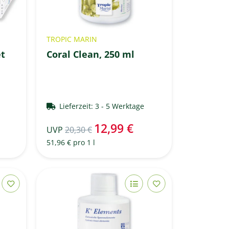
TROPIC MARIN
et
Coral Clean, 250 ml
e
Lieferzeit:
3 - 5 Werktage
12,99 €
UVP
20,30 €
51,96 € pro 1 l