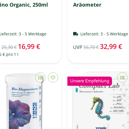
no Organic, 250ml
Aräometer
Lieferzeit:
3 - 5 Werktage
Lieferzeit:
3 - 5 Werktag
16,99 €
32,99 €
P
25,30 €
UVP
56,70 €
6 € pro 1 l
Unsere Empfehlung