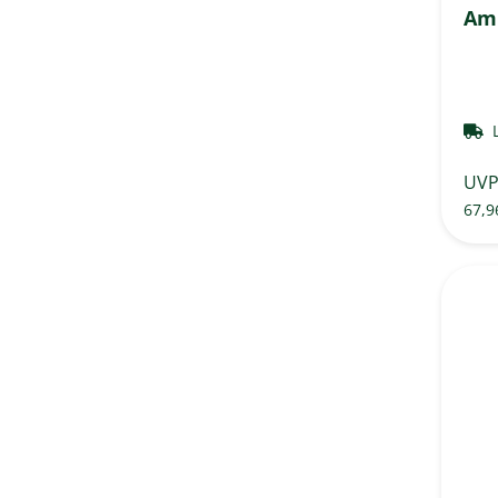
Ami
UV
67,9