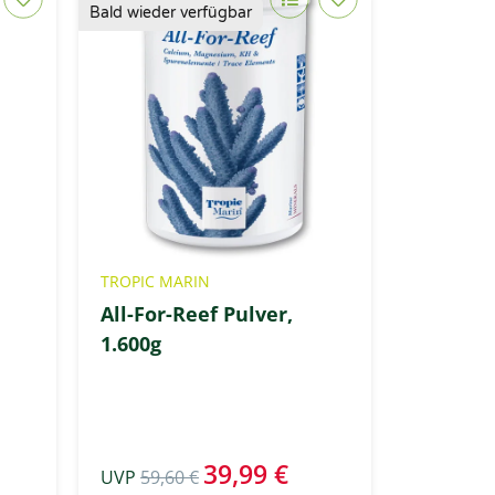
Bald wieder verfügbar
TROPIC MARIN
All-For-Reef Pulver,
1.600g
e
39,99 €
UVP
59,60 €