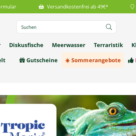
ormular
Versandkostenfrei ab 49€*
r
Diskusfische
Meerwasser
Terraristik
K
lt
Gutscheine
☀️ Sommerangebote