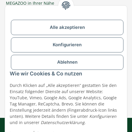
MEGAZOO in Ihrer Nähe
Zu MEGAZOO-nord.de wechseln
Alle akzeptieren
Versandpartner & Zahlungsmöglichkeiten
Konfigurieren
Ablehnen
Wie wir Cookies & Co nutzen
Durch Klicken auf „Alle akzeptieren“ gestatten Sie den
Einsatz folgender Dienste auf unserer Website:
YouTube, Vimeo, Google Ads, Google Analytics, Google
Tag Manager, ReCaptcha, Brevo. Sie können die
Einstellung jederzeit ändern (Fingerabdruck-Icon links
unten). Weitere Details finden Sie unter
Konfigurieren
und in unserer
Datenschutzerklärung
.
Impressum
|
AGB
|
Datenschutz
© MEGAZOO Alpha GmbH