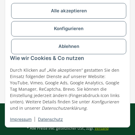
Alle akzeptieren
Versandpartner & Zahlungsmöglichkeiten
Konfigurieren
Ablehnen
Wie wir Cookies & Co nutzen
Durch Klicken auf „Alle akzeptieren“ gestatten Sie den
Einsatz folgender Dienste auf unserer Website:
YouTube, Vimeo, Google Ads, Google Analytics, Google
Tag Manager, ReCaptcha, Brevo. Sie können die
Einstellung jederzeit ändern (Fingerabdruck-Icon links
unten). Weitere Details finden Sie unter
Konfigurieren
und in unserer
Datenschutzerklärung
.
Impressum
|
AGB
|
Datenschutz
© MEGAZOO Alpha GmbH
Impressum
|
Datenschutz
* Alle Preise inkl. gesetzlicher USt., zzgl.
Versand