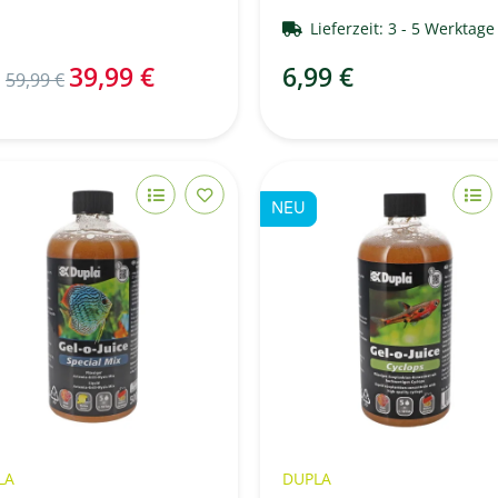
Lieferzeit:
3 - 5 Werktag
39,99 €
6,99 €
P
59,99 €
NEU
LA
DUPLA