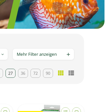
Mehr Filter anzeigen
8
27
36
72
90