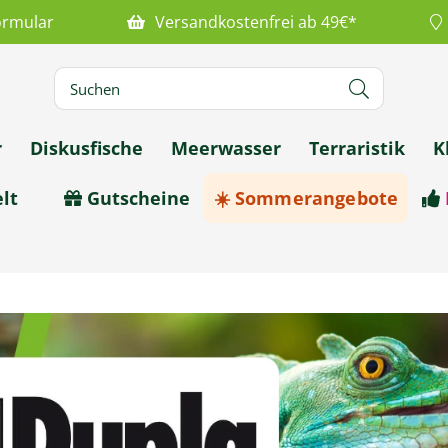
ormular
Versandkostenfrei ab 49€*
r
Diskusfische
Meerwasser
Terraristik
K
lt
Gutscheine
☀️ Sommerangebote