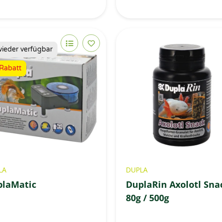
wieder verfügbar
Rabatt
LA
DUPLA
plaMatic
DuplaRin Axolotl Sna
80g / 500g