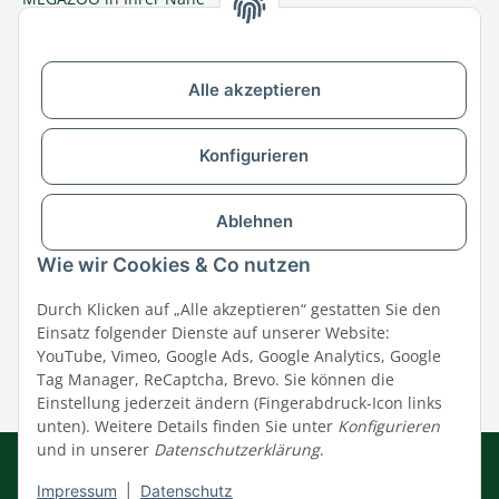
Zu MEGAZOO-nord.de wechseln
Alle akzeptieren
Versandpartner & Zahlungsmöglichkeiten
Konfigurieren
Ablehnen
Wie wir Cookies & Co nutzen
Durch Klicken auf „Alle akzeptieren“ gestatten Sie den
Einsatz folgender Dienste auf unserer Website:
YouTube, Vimeo, Google Ads, Google Analytics, Google
Tag Manager, ReCaptcha, Brevo. Sie können die
Einstellung jederzeit ändern (Fingerabdruck-Icon links
unten). Weitere Details finden Sie unter
Konfigurieren
und in unserer
Datenschutzerklärung
.
Impressum
|
AGB
|
Datenschutz
© MEGAZOO Alpha GmbH
Impressum
|
Datenschutz