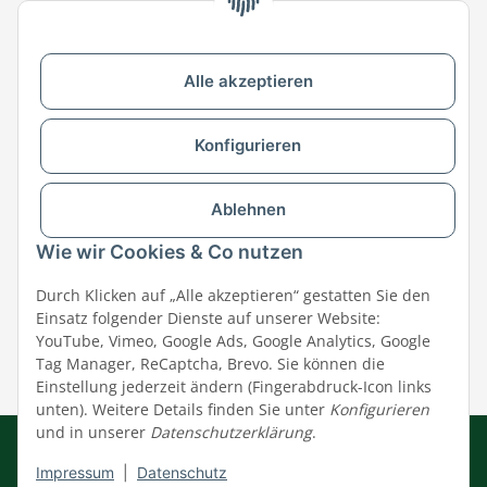
Zu MEGAZOO-nord.de wechseln
Alle akzeptieren
Versandpartner & Zahlungsmöglichkeiten
Konfigurieren
Ablehnen
Wie wir Cookies & Co nutzen
Durch Klicken auf „Alle akzeptieren“ gestatten Sie den
Einsatz folgender Dienste auf unserer Website:
YouTube, Vimeo, Google Ads, Google Analytics, Google
Tag Manager, ReCaptcha, Brevo. Sie können die
Einstellung jederzeit ändern (Fingerabdruck-Icon links
unten). Weitere Details finden Sie unter
Konfigurieren
und in unserer
Datenschutzerklärung
.
Impressum
|
AGB
|
Datenschutz
© MEGAZOO Alpha GmbH
Impressum
|
Datenschutz