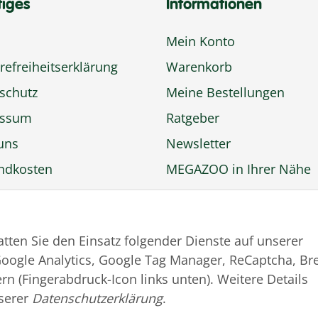
tiges
Informationen
Mein Konto
refreiheitserklärung
Warenkorb
schutz
Meine Bestellungen
essum
Ratgeber
uns
Newsletter
ndkosten
MEGAZOO in Ihrer Nähe
ngsmöglichkeiten
Zu MEGAZOO-nord.de
rufsbelehrung
wechseln
tatten Sie den Einsatz folgender Dienste auf unserer
trag widerrufen
oogle Analytics, Google Tag Manager, ReCaptcha, Br
rn (Fingerabdruck-Icon links unten). Weitere Details
serer
Datenschutzerklärung
.
© MEGAZOO Alpha GmbH