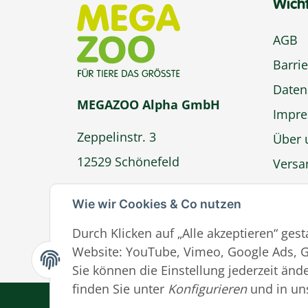
Wich
AGB
Barrie
Daten
MEGAZOO Alpha GmbH
Impr
Zeppelinstr. 3
Über 
12529 Schönefeld
Versa
Zahlu
info@megazoo-shop.de
Wie wir Cookies & Co nutzen
Wider
Durch Klicken auf „Alle akzeptieren“ ges
Ver
Website: YouTube, Vimeo, Google Ads, G
Sie können die Einstellung jederzeit ände
finden Sie unter
Konfigurieren
und in un