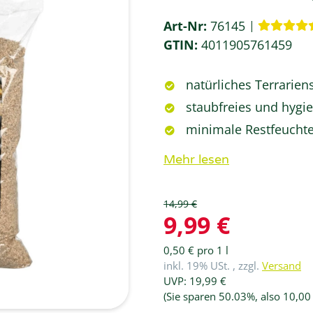
Art-Nr:
76145
GTIN:
4011905761459
natürliches Terrarien
staubfreies und hygie
minimale Restfeuchte
Mehr lesen
14,99 €
9,99 €
0,50 € pro 1 l
inkl. 19% USt. , zzgl.
Versand
UVP
:
19,99 €
(Sie sparen
50.03%
, also
10,00