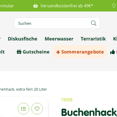
ormular
Versandkostenfrei ab 49€*
r
Diskusfische
Meerwasser
Terraristik
K
lt
Gutscheine
☀️ Sommerangebote
enhack, extra fein 20 Liter
TRIXIE
Buchenhack, 