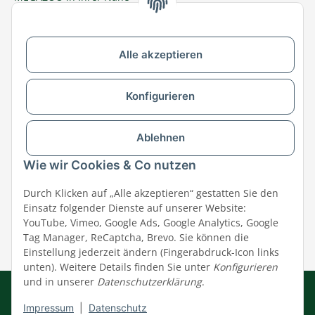
Zu MEGAZOO-nord.de wechseln
Alle akzeptieren
Versandpartner & Zahlungsmöglichkeiten
Konfigurieren
Ablehnen
Wie wir Cookies & Co nutzen
Durch Klicken auf „Alle akzeptieren“ gestatten Sie den
Einsatz folgender Dienste auf unserer Website:
YouTube, Vimeo, Google Ads, Google Analytics, Google
Tag Manager, ReCaptcha, Brevo. Sie können die
Einstellung jederzeit ändern (Fingerabdruck-Icon links
unten). Weitere Details finden Sie unter
Konfigurieren
und in unserer
Datenschutzerklärung
.
Impressum
|
AGB
|
Datenschutz
© MEGAZOO Alpha GmbH
Impressum
|
Datenschutz