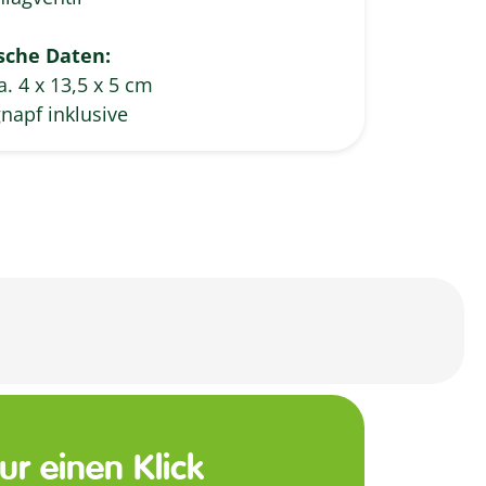
sche Daten:
. 4 x 13,5 x 5 cm
napf inklusive
nur einen Klick