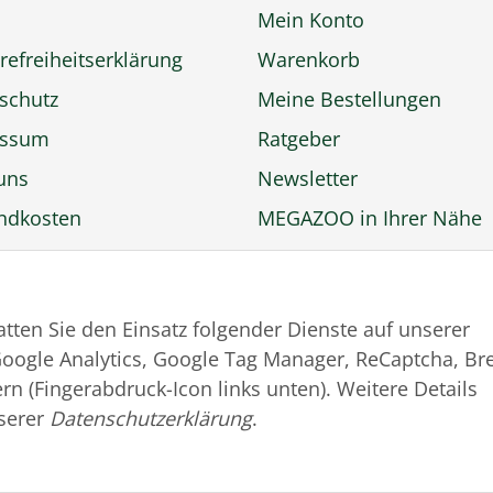
Mein Konto
refreiheitserklärung
Warenkorb
schutz
Meine Bestellungen
essum
Ratgeber
uns
Newsletter
ndkosten
MEGAZOO in Ihrer Nähe
ngsmöglichkeiten
Zu MEGAZOO-nord.de
rufsbelehrung
wechseln
tatten Sie den Einsatz folgender Dienste auf unserer
trag widerrufen
oogle Analytics, Google Tag Manager, ReCaptcha, Br
rn (Fingerabdruck-Icon links unten). Weitere Details
serer
Datenschutzerklärung
.
© MEGAZOO Alpha GmbH
* Alle Preise inkl. gesetzlicher USt., zzgl.