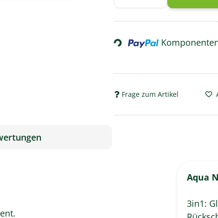
Komponenten 
Loading...
Frage zum Artikel
wertungen
Aqua N
3in1: G
ent.
Rücksch