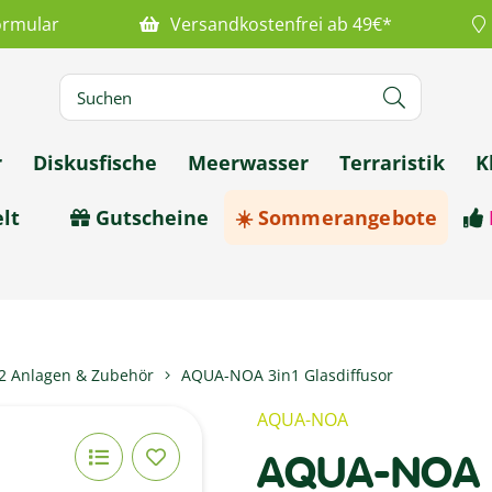
ormular
Versandkostenfrei ab 49€*
r
Diskusfische
Meerwasser
Terraristik
K
lt
Gutscheine
☀️ Sommerangebote
2 Anlagen & Zubehör
AQUA-NOA 3in1 Glasdiffusor
AQUA-NOA
AQUA-NOA 3i