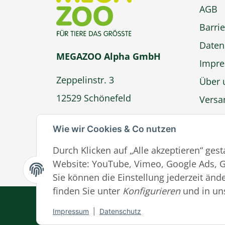
AGB
Barrie
Daten
MEGAZOO Alpha GmbH
Impr
Zeppelinstr. 3
Über 
12529 Schönefeld
Versa
Zahlu
info@megazoo-shop.de
Wie wir Cookies & Co nutzen
Wider
Durch Klicken auf „Alle akzeptieren“ ges
Ver
Website: YouTube, Vimeo, Google Ads, G
Sie können die Einstellung jederzeit ände
finden Sie unter
Konfigurieren
und in un
Impressum
|
Datenschutz