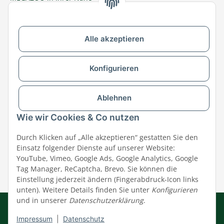
Zu MEGAZOO-nord.de wechseln
Alle akzeptieren
Versandpartner & Zahlungsmöglichkeiten
Konfigurieren
Ablehnen
Wie wir Cookies & Co nutzen
Durch Klicken auf „Alle akzeptieren“ gestatten Sie den
Einsatz folgender Dienste auf unserer Website:
YouTube, Vimeo, Google Ads, Google Analytics, Google
Tag Manager, ReCaptcha, Brevo. Sie können die
Einstellung jederzeit ändern (Fingerabdruck-Icon links
unten). Weitere Details finden Sie unter
Konfigurieren
und in unserer
Datenschutzerklärung
.
Impressum
|
AGB
|
Datenschutz
© MEGAZOO Alpha GmbH
Impressum
|
Datenschutz