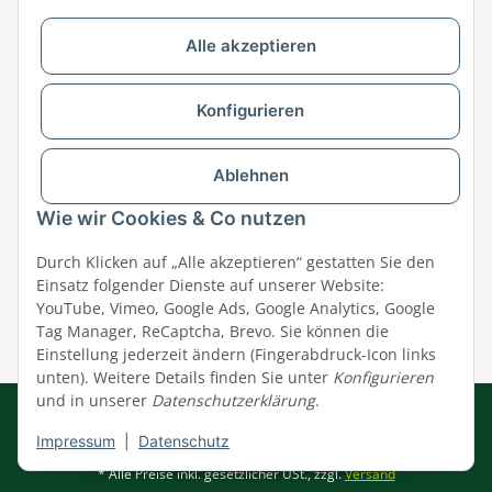
Alle akzeptieren
Versandpartner & Zahlungsmöglichkeiten
Konfigurieren
Ablehnen
Wie wir Cookies & Co nutzen
Durch Klicken auf „Alle akzeptieren“ gestatten Sie den
Einsatz folgender Dienste auf unserer Website:
YouTube, Vimeo, Google Ads, Google Analytics, Google
Tag Manager, ReCaptcha, Brevo. Sie können die
Einstellung jederzeit ändern (Fingerabdruck-Icon links
unten). Weitere Details finden Sie unter
Konfigurieren
und in unserer
Datenschutzerklärung
.
Impressum
|
AGB
|
Datenschutz
© MEGAZOO Alpha GmbH
Impressum
|
Datenschutz
* Alle Preise inkl. gesetzlicher USt., zzgl.
Versand