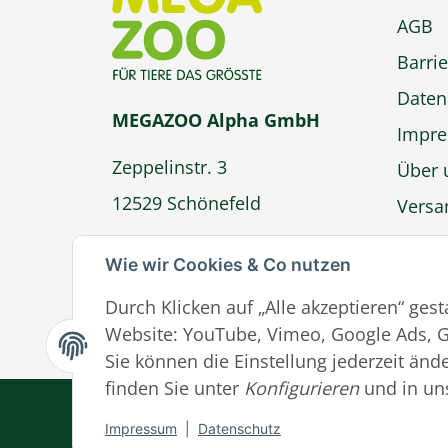
AGB
Barrie
Daten
MEGAZOO Alpha GmbH
Impr
Zeppelinstr. 3
Über 
12529 Schönefeld
Versa
Zahlu
info@megazoo-shop.de
Wie wir Cookies & Co nutzen
Wider
Durch Klicken auf „Alle akzeptieren“ ges
Ver
Website: YouTube, Vimeo, Google Ads, G
Sie können die Einstellung jederzeit ände
finden Sie unter
Konfigurieren
und in un
Impressum
|
Datenschutz