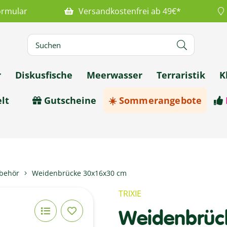
ormular
Versandkostenfrei ab 49€*
r
Diskusfische
Meerwasser
Terraristik
K
lt
Gutscheine
☀️ Sommerangebote
ubehör
Weidenbrücke 30x16x30 cm
TRIXIE
Weidenbrüc