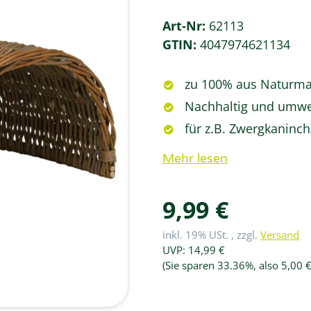
Art-Nr:
62113
GTIN:
4047974621134
zu 100% aus Naturmat
Nachhaltig und umwe
für z.B. Zwergkaninc
Mehr lesen
9,99 €
inkl. 19% USt. , zzgl.
Versand
UVP
:
14,99 €
(Sie sparen
33.36%
, also
5,00 