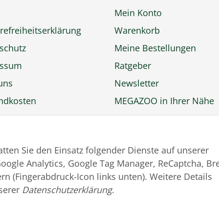
Mein Konto
refreiheitserklärung
Warenkorb
schutz
Meine Bestellungen
essum
Ratgeber
uns
Newsletter
ndkosten
MEGAZOO in Ihrer Nähe
ngsmöglichkeiten
Zu MEGAZOO-nord.de
rufsbelehrung
wechseln
tatten Sie den Einsatz folgender Dienste auf unserer
trag widerrufen
oogle Analytics, Google Tag Manager, ReCaptcha, Br
rn (Fingerabdruck-Icon links unten). Weitere Details
serer
Datenschutzerklärung
.
© MEGAZOO Alpha GmbH
* Alle Preise inkl. gesetzlicher USt., zzgl.