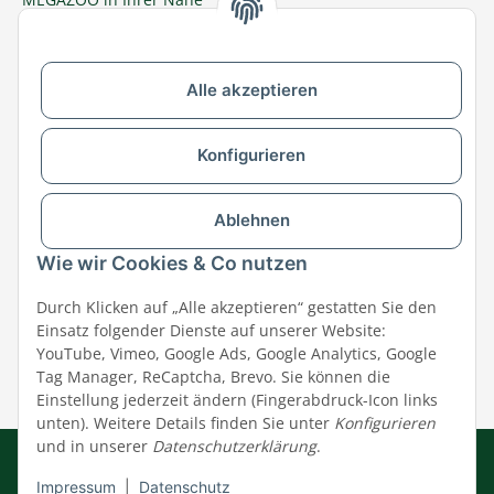
Zu MEGAZOO-nord.de wechseln
Alle akzeptieren
Versandpartner & Zahlungsmöglichkeiten
Konfigurieren
Ablehnen
Wie wir Cookies & Co nutzen
Durch Klicken auf „Alle akzeptieren“ gestatten Sie den
Einsatz folgender Dienste auf unserer Website:
YouTube, Vimeo, Google Ads, Google Analytics, Google
Tag Manager, ReCaptcha, Brevo. Sie können die
Einstellung jederzeit ändern (Fingerabdruck-Icon links
unten). Weitere Details finden Sie unter
Konfigurieren
und in unserer
Datenschutzerklärung
.
Impressum
|
AGB
|
Datenschutz
© MEGAZOO Alpha GmbH
Impressum
|
Datenschutz