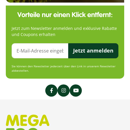
Vorteile nur einen Klick entfernt:
Jetzt zum Newsletter anmelden und exklusive Rabatte
und Coupons erhalten
Jetzt anmelden
Sie können den Newsletter jederzeit über den Link in unserem Newsletter
abbestellen.