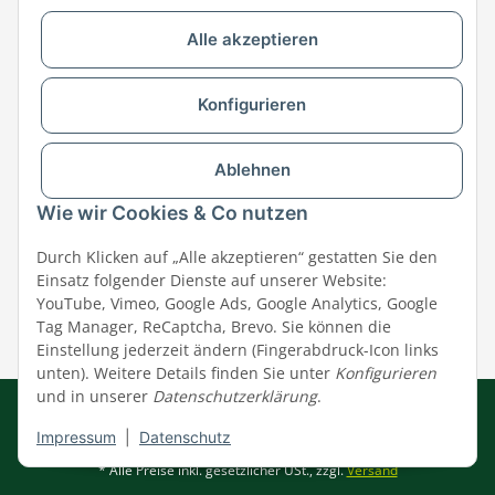
Alle akzeptieren
Versandpartner & Zahlungsmöglichkeiten
Konfigurieren
Ablehnen
Wie wir Cookies & Co nutzen
Durch Klicken auf „Alle akzeptieren“ gestatten Sie den
Einsatz folgender Dienste auf unserer Website:
YouTube, Vimeo, Google Ads, Google Analytics, Google
Tag Manager, ReCaptcha, Brevo. Sie können die
Einstellung jederzeit ändern (Fingerabdruck-Icon links
unten). Weitere Details finden Sie unter
Konfigurieren
und in unserer
Datenschutzerklärung
.
Impressum
|
AGB
|
Datenschutz
© MEGAZOO Alpha GmbH
Impressum
|
Datenschutz
* Alle Preise inkl. gesetzlicher USt., zzgl.
Versand