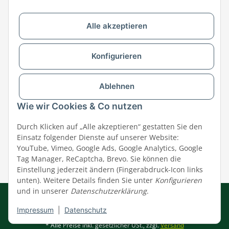
Alle akzeptieren
Versandpartner & Zahlungsmöglichkeiten
Konfigurieren
Ablehnen
Wie wir Cookies & Co nutzen
Durch Klicken auf „Alle akzeptieren“ gestatten Sie den
Einsatz folgender Dienste auf unserer Website:
YouTube, Vimeo, Google Ads, Google Analytics, Google
Tag Manager, ReCaptcha, Brevo. Sie können die
Einstellung jederzeit ändern (Fingerabdruck-Icon links
unten). Weitere Details finden Sie unter
Konfigurieren
und in unserer
Datenschutzerklärung
.
Impressum
|
AGB
|
Datenschutz
© MEGAZOO Alpha GmbH
Impressum
|
Datenschutz
* Alle Preise inkl. gesetzlicher USt., zzgl.
Versand