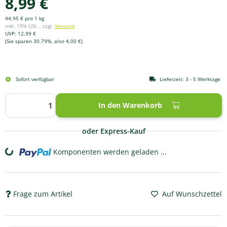
8,99 €
44,95 € pro 1 kg
inkl. 19% USt. , zzgl.
Versand
UVP
:
12,99 €
(Sie sparen
30.79%
, also
4,00 €
)
Sofort verfügbar
Lieferzeit:
3 - 5 Werktage
In den Warenkorb
oder Express-Kauf
Komponenten werden geladen ...
Loading...
Frage zum Artikel
Auf Wunschzettel